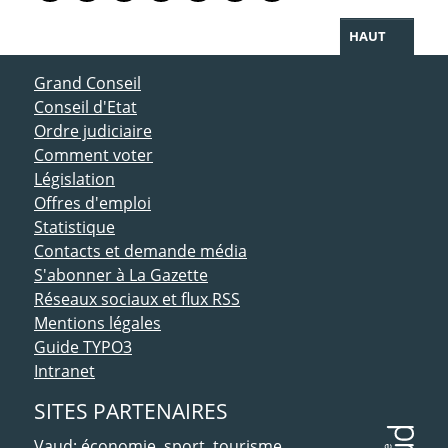
HAUT
ACCÈS DIRECT
Grand Conseil
Conseil d'Etat
Ordre judiciaire
Comment voter
Législation
Offres d'emploi
Statistique
Contacts et demande média
S'abonner à La Gazette
Réseaux sociaux et flux RSS
Mentions légales
Guide TYPO3
Intranet
SITES PARTENAIRES
Vaud: économie, sport, tourisme