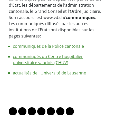
d'Etat, les départements de l'administration
cantonale, le Grand Conseil et l'Ordre judiciaire.
Son raccourci est www.vd.ch
/communiques.
Les communiqués diffusés par les autres
institutions de l'Etat sont disponibles sur les
pages suivantes:
communiqués de la Police cantonale
communiqués du Centre hospitalier
universitaire vaudois (CHUV)
actualités de l'Université de Lausanne
PARTAGER LA PAGE
Lien vers le profil Mastodon
Lien vers le profil Bluesky
Lien vers le profil Instagram
Lien vers le profil Linkedin
Lien vers le profil Facebook
Lien vers le profil Twitter
Partager par WhatsAp