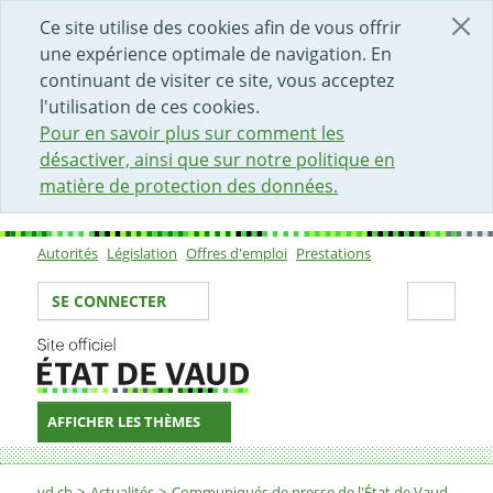
DÉBUT DU CONTENU DE LA PAGE
ACCÈS AU CHAMP DE RECHERCHE
PAGE D'ACCUEIL
FORMULAIRE DE CONTACT
Ce site utilise des cookies afin de vous offrir
une expérience optimale de navigation. En
continuant de visiter ce site, vous acceptez
l'utilisation de ces cookies.
Pour en savoir plus sur comment les
désactiver, ainsi que sur notre politique en
matière de protection des données.
Autorités
Législation
Offres d'emploi
Prestations
Sous-navigation
Votre identité
Secti
SE CONNECTER
AFFICHER LES THÈMES
Fil d'Ariane
vd.ch
Actualités
Communiqués de presse de l'État de Vaud