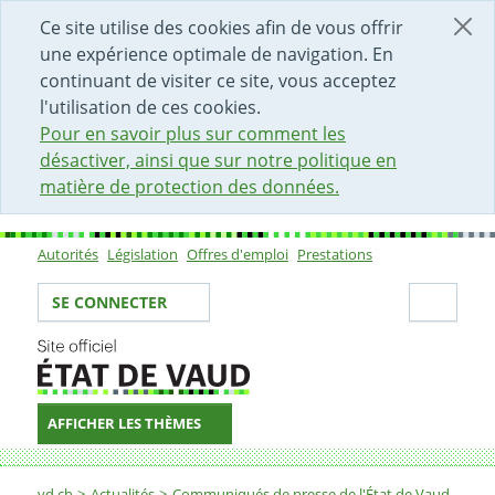
DÉBUT DU CONTENU DE LA PAGE
ACCÈS AU CHAMP DE RECHERCHE
PAGE D'ACCUEIL
FORMULAIRE DE CONTACT
Ce site utilise des cookies afin de vous offrir
une expérience optimale de navigation. En
continuant de visiter ce site, vous acceptez
l'utilisation de ces cookies.
Pour en savoir plus sur comment les
désactiver, ainsi que sur notre politique en
matière de protection des données.
Autorités
Législation
Offres d'emploi
Prestations
Sous-navigation
Votre identité
Secti
SE CONNECTER
AFFICHER LES THÈMES
Fil d'Ariane
vd.ch
Actualités
Communiqués de presse de l'État de Vaud