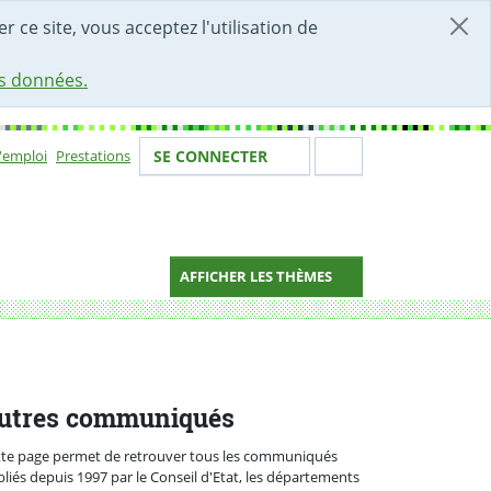
r ce site, vous acceptez l'utilisation de
es données.
Votre identité
Section de 
d'emploi
Prestations
SE CONNECTER
ion
AFFICHER LES THÈMES
mmission parlementaire
utres communiqués
tte page permet de retrouver tous les communiqués
liés depuis 1997 par le Conseil d'Etat, les départements