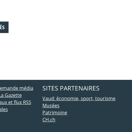
ÉS
ebook
 Twitter
SITES PARTENAIRES
 demande média
La Gazette
Vaud: économie, sport, tourisme
ux et flux RSS
Musées
ales
Patrimoine
CH.ch