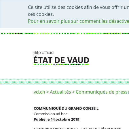
DÉBUT DU CONTENU DE LA PAGE
ACCÈS AU CHAMP DE RECHERCHE
PAGE D'ACCUEIL
FORMULAIRE DE CONTACT
Ce site utilise des cookies afin de vous offrir 
ces cookies.
Pour en savoir plus sur comment les désactive
Fil d'Ariane
Le renfort financier en faveur de la politi
vd.ch
Actualités
Communiqués de presse 
COMMUNIQUÉ DU GRAND CONSEIL
Commission ad hoc
Publié le 14 octobre 2019