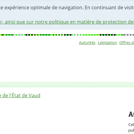
une expérience optimale de navigation. En continuant de visite
r, ainsi que sur notre politique en matière de protection d
Autorités
Législation
Offres 
Sous-navigat
que énergétique cantonale est largement approuvé par la co
de l'État de Vaud
A
Ce
pub