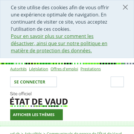
DÉBUT DU CONTENU DE LA PAGE
ACCÈS AU CHAMP DE RECHERCHE
PAGE D'ACCUEIL
FORMULAIRE DE CONTACT
Ce site utilise des cookies afin de vous offrir
une expérience optimale de navigation. En
continuant de visiter ce site, vous acceptez
l'utilisation de ces cookies.
Pour en savoir plus sur comment les
désactiver, ainsi que sur notre politique en
matière de protection des données.
Autorités
Législation
Offres d'emploi
Prestations
Sous-navigation
Votre identité
Secti
SE CONNECTER
AFFICHER LES THÈMES
Fil d'Ariane
vd.ch
Actualités
Communiqués de presse de l'État de Vaud