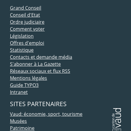
ACCÈS DIRECT
Grand Conseil
Conseil d'Etat
Ordre judiciaire
Comment voter
Législation
Offres d'emploi
Statistique
Contacts et demande média
S'abonner à La Gazette
Réseaux sociaux et flux RSS
Mentions légales
Guide TYPO3
Intranet
SITES PARTENAIRES
Vaud: économie, sport, tourisme
Musées
Patrimoine