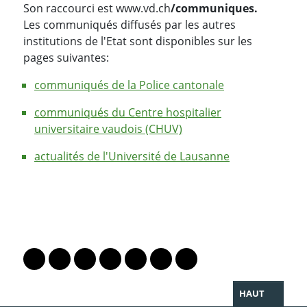
Son raccourci est www.vd.ch
/communiques.
Les communiqués diffusés par les autres
institutions de l'Etat sont disponibles sur les
pages suivantes:
communiqués de la Police cantonale
communiqués du Centre hospitalier
universitaire vaudois (CHUV)
actualités de l'Université de Lausanne
PARTAGER LA PAGE
Lien vers le profil Mastodon
Lien vers le profil Bluesky
Lien vers le profil Instagram
Lien vers le profil Linkedin
Lien vers le profil Facebook
Lien vers le profil Twitter
Partager par WhatsAp
HAUT