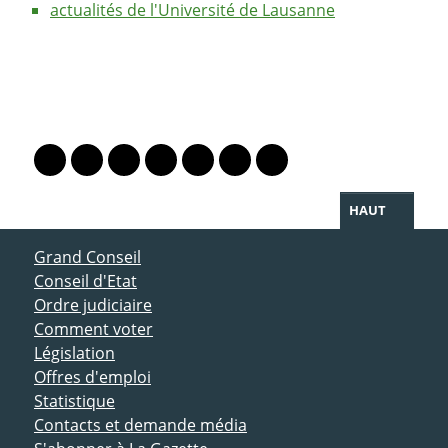
actualités de l'Université de Lausanne
PARTAGER LA PAGE
Lien vers le profil Mastodon
Lien vers le profil Bluesky
Lien vers le profil Instagram
Lien vers le profil Linkedin
Lien vers le profil Facebook
Lien vers le profil Twitter
Partager par WhatsAp
HAUT
ACCÈS DIRECT
Grand Conseil
Conseil d'Etat
Ordre judiciaire
Comment voter
Législation
Offres d'emploi
Statistique
Contacts et demande média