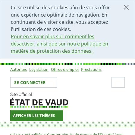
DÉBUT DU CONTENU DE LA PAGE
ACCÈS AU CHAMP DE RECHERCHE
PAGE D'ACCUEIL
FORMULAIRE DE CONTACT
Ce site utilise des cookies afin de vous offrir
une expérience optimale de navigation. En
continuant de visiter ce site, vous acceptez
l'utilisation de ces cookies.
Pour en savoir plus sur comment les
désactiver, ainsi que sur notre politique en
matière de protection des données.
Autorités
Législation
Offres d'emploi
Prestations
Sous-navigation
Votre identité
Secti
SE CONNECTER
AFFICHER LES THÈMES
Fil d'Ariane
vd.ch
Actualités
Communiqués de presse de l'État de Vaud