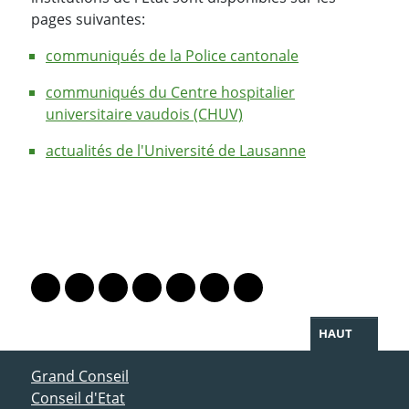
pages suivantes:
communiqués de la Police cantonale
communiqués du Centre hospitalier
universitaire vaudois (CHUV)
actualités de l'Université de Lausanne
PARTAGER LA PAGE
Lien vers le profil Mastodon
Lien vers le profil Bluesky
Lien vers le profil Instagram
Lien vers le profil Linkedin
Lien vers le profil Facebook
Lien vers le profil Twitter
Partager par WhatsAp
HAUT
ACCÈS DIRECT
Grand Conseil
Conseil d'Etat