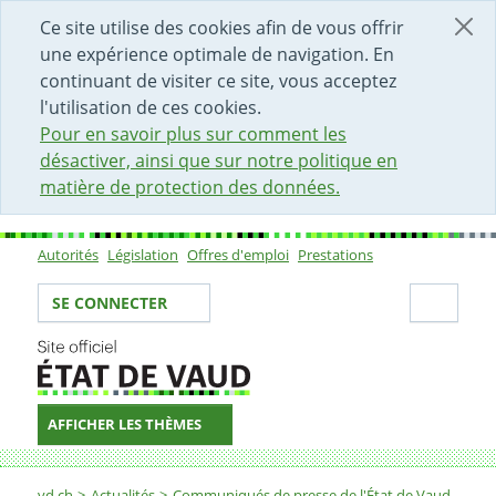
DÉBUT DU CONTENU DE LA PAGE
ACCÈS AU CHAMP DE RECHERCHE
PAGE D'ACCUEIL
FORMULAIRE DE CONTACT
Ce site utilise des cookies afin de vous offrir
une expérience optimale de navigation. En
continuant de visiter ce site, vous acceptez
l'utilisation de ces cookies.
Pour en savoir plus sur comment les
désactiver, ainsi que sur notre politique en
matière de protection des données.
Autorités
Législation
Offres d'emploi
Prestations
Sous-navigation
Votre identité
Secti
SE CONNECTER
AFFICHER LES THÈMES
Fil d'Ariane
vd.ch
Actualités
Communiqués de presse de l'État de Vaud