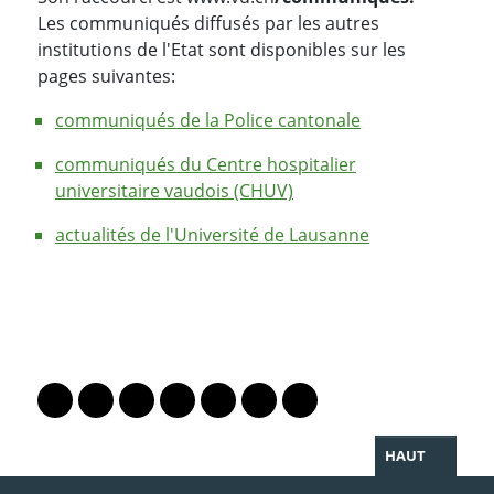
Les communiqués diffusés par les autres
institutions de l'Etat sont disponibles sur les
pages suivantes:
communiqués de la Police cantonale
communiqués du Centre hospitalier
universitaire vaudois (CHUV)
actualités de l'Université de Lausanne
PARTAGER LA PAGE
Lien vers le profil Mastodon
Lien vers le profil Bluesky
Lien vers le profil Instagram
Lien vers le profil Linkedin
Lien vers le profil Facebook
Lien vers le profil Twitter
Partager par WhatsAp
HAUT