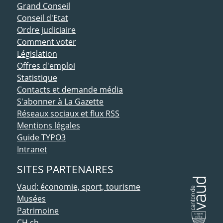
ACCÈS DIRECT
Grand Conseil
Conseil d'Etat
Ordre judiciaire
Comment voter
Législation
Offres d'emploi
Statistique
Contacts et demande média
S'abonner à La Gazette
Réseaux sociaux et flux RSS
Mentions légales
Guide TYPO3
Intranet
SITES PARTENAIRES
Vaud: économie, sport, tourisme
Musées
Patrimoine
CH.ch