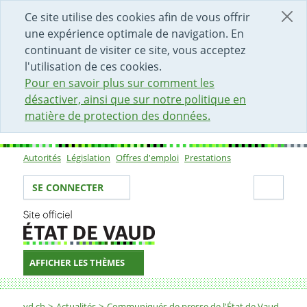
DÉBUT DU CONTENU DE LA PAGE
ACCÈS AU CHAMP DE RECHERCHE
PAGE D'ACCUEIL
FORMULAIRE DE CONTACT
Ce site utilise des cookies afin de vous offrir
une expérience optimale de navigation. En
continuant de visiter ce site, vous acceptez
l'utilisation de ces cookies.
Pour en savoir plus sur comment les
désactiver, ainsi que sur notre politique en
matière de protection des données.
Autorités
Législation
Offres d'emploi
Prestations
Sous-navigation
Votre identité
Secti
SE CONNECTER
AFFICHER LES THÈMES
Fil d'Ariane
vd.ch
Actualités
Communiqués de presse de l'État de Vaud