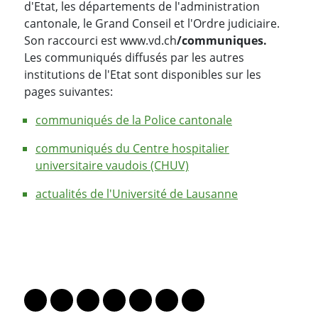
d'Etat, les départements de l'administration
cantonale, le Grand Conseil et l'Ordre judiciaire.
Son raccourci est www.vd.ch
/communiques.
Les communiqués diffusés par les autres
institutions de l'Etat sont disponibles sur les
pages suivantes:
communiqués de la Police cantonale
communiqués du Centre hospitalier
universitaire vaudois (CHUV)
actualités de l'Université de Lausanne
PARTAGER LA PAGE
Lien vers le profil Mastodon
Lien vers le profil Bluesky
Lien vers le profil Instagram
Lien vers le profil Linkedin
Lien vers le profil Facebook
Lien vers le profil Twitter
Partager par WhatsAp