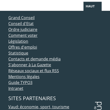
HAUT
ACCÈS DIRECT
Grand Conseil
Conseil d'Etat
Ordre judiciaire
Comment voter
Législation
Offres d'emploi
Statistique
Contacts et demande média
S'abonner à La Gazette
Réseaux sociaux et flux RSS
Mentions légales
Guide TYPO3
Intranet
SITES PARTENAIRES
Vaud: économie, sport, tourisme