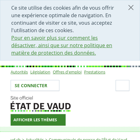
DÉBUT DU CONTENU DE LA PAGE
ACCÈS AU CHAMP DE RECHERCHE
PAGE D'ACCUEIL
FORMULAIRE DE CONTACT
Ce site utilise des cookies afin de vous offrir
une expérience optimale de navigation. En
continuant de visiter ce site, vous acceptez
l'utilisation de ces cookies.
Pour en savoir plus sur comment les
désactiver, ainsi que sur notre politique en
matière de protection des données.
Autorités
Législation
Offres d'emploi
Prestations
Sous-navigation
Votre identité
Secti
SE CONNECTER
AFFICHER LES THÈMES
Fil d'Ariane
vd.ch
Actualités
Communiqués de presse de l'État de Vaud