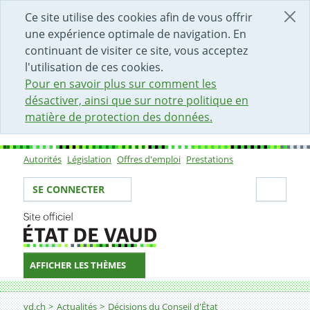
DÉBUT DU CONTENU DE LA PAGE
ACCÈS AU CHAMP DE RECHERCHE
PAGE D'ACCUEIL
FORMULAIRE DE CONTACT
Ce site utilise des cookies afin de vous offrir
une expérience optimale de navigation. En
continuant de visiter ce site, vous acceptez
l'utilisation de ces cookies.
Pour en savoir plus sur comment les
désactiver, ainsi que sur notre politique en
matière de protection des données.
Autorités
Législation
Offres d'emploi
Prestations
Sous-navigation
Votre identité
Secti
SE CONNECTER
AFFICHER LES THÈMES
Fil d'Ariane
Décision
vd.ch
Actualités
Décisions du Conseil d'État