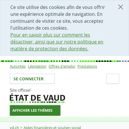
DÉBUT DU CONTENU DE LA PAGE
ACCÈS AU CHAMP DE RECHERCHE
PAGE D'ACCUEIL
FORMULAIRE DE CONTACT
Ce site utilise des cookies afin de vous offrir
une expérience optimale de navigation. En
continuant de visiter ce site, vous acceptez
l'utilisation de ces cookies.
Pour en savoir plus sur comment les
désactiver, ainsi que sur notre politique en
matière de protection des données.
Autorités
Législation
Offres d'emploi
Prestations
Sous-navigation
Votre identité
Secti
SE CONNECTER
AFFICHER LES THÈMES
Fil d'Ariane
Aide aux familles
vd.ch
Aides financières et soutien social