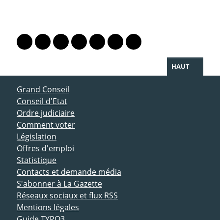
PARTAGER LA PAGE
Lien vers le profil Mastodon
Lien vers le profil Bluesky
Lien vers le profil Instagram
Lien vers le profil Linkedin
Lien vers le profil Facebook
Lien vers le profil Twitter
Partager par WhatsAp
HAUT
ACCÈS DIRECT
Grand Conseil
Conseil d'Etat
Ordre judiciaire
Comment voter
Législation
Offres d'emploi
Statistique
Contacts et demande média
S'abonner à La Gazette
Réseaux sociaux et flux RSS
Mentions légales
Guide TYPO3