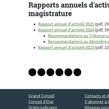
Rapports annuels d'activ
magistrature
Rapport annuel d'activité 2025
(pdf, 29
Rapport annuel d'activité 2024
(pdf, 39
Recommandations au Tribunal ca
Recommandations au Ministère p
Rapport annuel d'activité 2023
(pdf, 22
PARTAGER LA PAGE
Lien vers le profil Mastodon
Lien vers le profil Bluesky
Lien vers le profil Instagram
Lien vers le profil Linkedin
Lien vers le profil Fac
Lien vers le profil
ACCÈS DIRECT
Grand Conseil
Contacts et
Conseil d'Etat
S'abonner à 
Ordre judiciaire
Réseaux socia