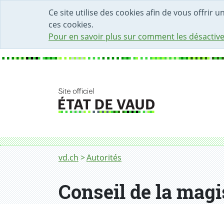
DÉBUT DU CONTENU DE LA PAGE
ACCÈS AU CHAMP DE RECHERCHE
PAGE D'ACCUEIL
FORMULAIRE DE CONTACT
Ce site utilise des cookies afin de vous offrir 
ces cookies.
Pour en savoir plus sur comment les désactive
Fil d'Ariane
Conseil de la magistrature
vd.ch
Autorités
Conseil de la magi