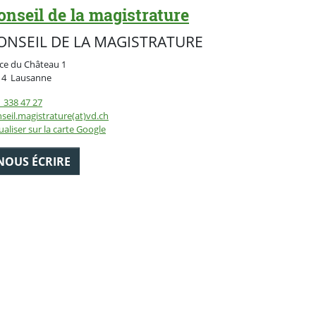
onseil de la magistrature
ONSEIL DE LA MAGISTRATURE
ce du Château 1
Suisse
14
Lausanne
 338 47 27
seil.magistrature(at)vd.ch
ualiser sur la carte Google
NOUS ÉCRIRE