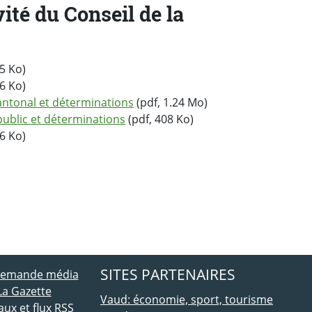
ité du Conseil de la
5 Ko)
6 Ko)
ntonal et déterminations
(pdf, 1.24 Mo)
ublic et déterminations
(pdf, 408 Ko)
6 Ko)
ebook
 Twitter
SITES PARTENAIRES
 demande média
La Gazette
Vaud: économie, sport, tourisme
ux et flux RSS