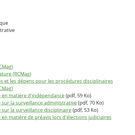
ique
trative
LCMag)
rature (RCMag)
s et les dépens pour les procédures disciplinaires
-CMag)
re en matière d'indépendance
(pdf, 59 Ko)
 sur la surveillance administrative
(pdf, 70 Ko)
sur la surveillance disciplinaire
(pdf, 53 Ko)
 en matière de préavis lors d'élections judiciaires