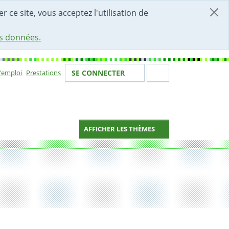
r ce site, vous acceptez l'utilisation de
es données.
Votre identité
Section de 
d'emploi
Prestations
SE CONNECTER
ion
AFFICHER LES THÈMES