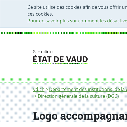
DÉBUT DU CONTENU DE LA PAGE
ACCÈS AU CHAMP DE RECHERCHE
PAGE D'ACCUEIL
FORMULAIRE DE CONTACT
Ce site utilise des cookies afin de vous offrir 
ces cookies.
Pour en savoir plus sur comment les désactive
Fil d'Ariane
vd.ch
Département des institutions, de la 
Direction générale de la culture (DGC)
Logo accompagnant