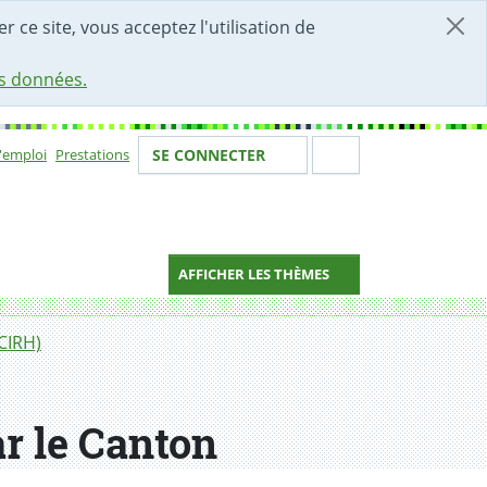
r ce site, vous acceptez l'utilisation de
es données.
Votre identité
Section de 
d'emploi
Prestations
SE CONNECTER
ion
AFFICHER LES THÈMES
CIRH)
r le Canton