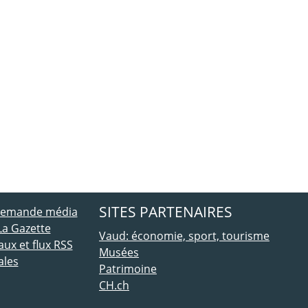
ebook
 Twitter
SITES PARTENAIRES
 demande média
La Gazette
Vaud: économie, sport, tourisme
ux et flux RSS
Musées
ales
Patrimoine
CH.ch