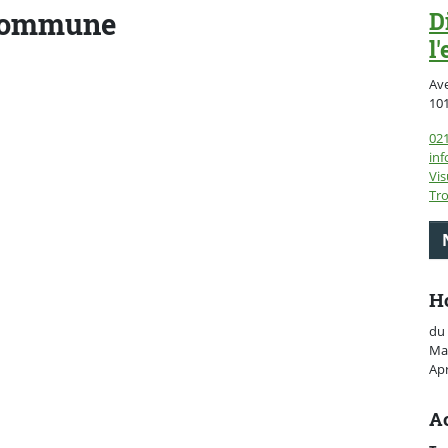
 commune
D
l
Av
10
021
inf
Vis
Tro
H
du 
Mat
Apr
A