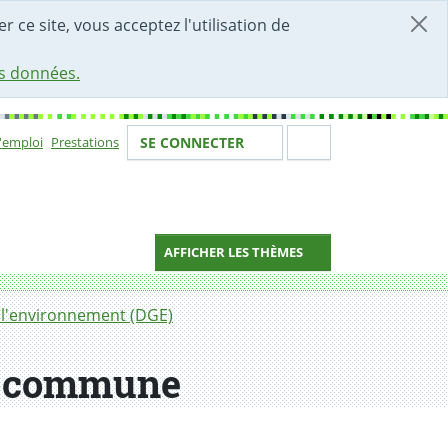
r ce site, vous acceptez l'utilisation de
es données.
Votre identité
Section de 
d'emploi
Prestations
SE CONNECTER
ion
AFFICHER LES THÈMES
 l'environnement (DGE)
re commune