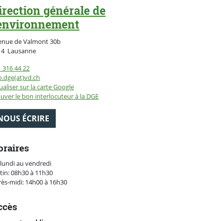
irection générale de
'environnement
enue de Valmont 30b
Suisse
14
Lausanne
 316 44 22
o.dge(at)vd.ch
ualiser sur la carte Google
uver le bon interlocuteur à la DGE
NOUS ÉCRIRE
oraires
lundi au vendredi
in: 08h30 à 11h30
ès-midi: 14h00 à 16h30
ccès