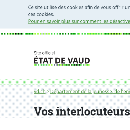
DÉBUT DU CONTENU DE LA PAGE
ACCÈS AU CHAMP DE RECHERCHE
PAGE D'ACCUEIL
FORMULAIRE DE CONTACT
Ce site utilise des cookies afin de vous offrir 
ces cookies.
Pour en savoir plus sur comment les désactive
Fil d'Ariane
Responsables par domaine
vd.ch
Département de la jeunesse, de l'env
Vos interlocuteur