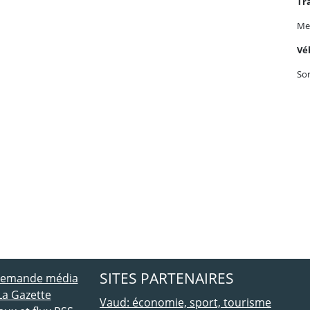
Tr
Me
Véh
Sor
ebook
 Twitter
SITES PARTENAIRES
 demande média
La Gazette
Vaud: économie, sport, tourisme