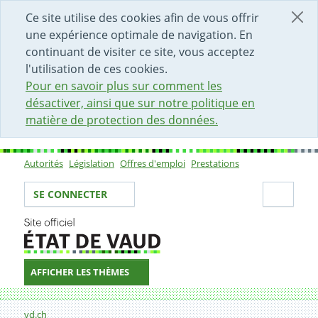
DÉBUT DU CONTENU DE LA PAGE
ACCÈS AU CHAMP DE RECHERCHE
PAGE D'ACCUEIL
FORMULAIRE DE CONTACT
Ce site utilise des cookies afin de vous offrir
une expérience optimale de navigation. En
continuant de visiter ce site, vous acceptez
l'utilisation de ces cookies.
Pour en savoir plus sur comment les
désactiver, ainsi que sur notre politique en
matière de protection des données.
Autorités
Législation
Offres d'emploi
Prestations
Sous-navigation
Votre identité
Secti
SE CONNECTER
AFFICHER LES THÈMES
Fil d'Ariane
vd.ch