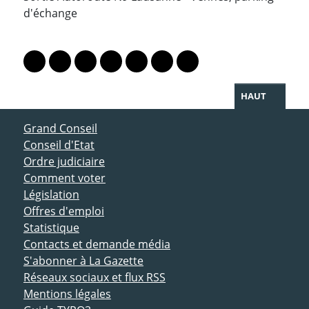
d'échange
PARTAGER LA PAGE
Lien vers le profil Mastodon
Lien vers le profil Bluesky
Lien vers le profil Instagram
Lien vers le profil Linkedin
Lien vers le profil Facebook
Lien vers le profil Twitter
Partager par WhatsAp
HAUT
ACCÈS DIRECT
Grand Conseil
Conseil d'Etat
Ordre judiciaire
Comment voter
Législation
Offres d'emploi
Statistique
Contacts et demande média
S'abonner à La Gazette
Réseaux sociaux et flux RSS
Mentions légales