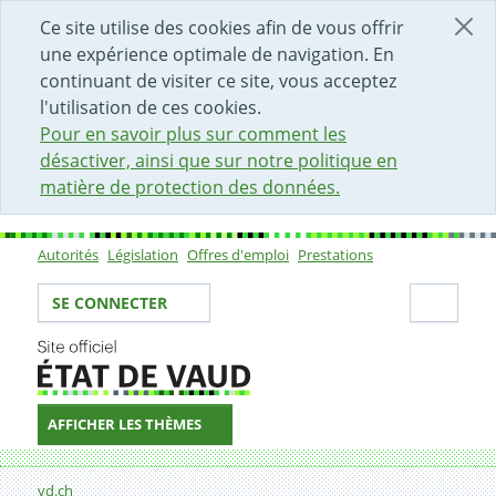
DÉBUT DU CONTENU DE LA PAGE
ACCÈS AU CHAMP DE RECHERCHE
PAGE D'ACCUEIL
FORMULAIRE DE CONTACT
Ce site utilise des cookies afin de vous offrir
une expérience optimale de navigation. En
continuant de visiter ce site, vous acceptez
l'utilisation de ces cookies.
Pour en savoir plus sur comment les
désactiver, ainsi que sur notre politique en
matière de protection des données.
Autorités
Législation
Offres d'emploi
Prestations
Sous-navigation
Votre identité
Secti
SE CONNECTER
AFFICHER LES THÈMES
Fil d'Ariane
vd.ch