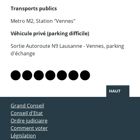
Transports publics
Metro M2, Station "Vennes"
Véhicule privé (parking difficile)
Sortie Autoroute N9 Lausanne - Vennes, parking
d'échange
PARTAGER LA PAGE
Lien vers le profil Mastodon
Lien vers le profil Bluesky
Lien vers le profil Instagram
Lien vers le profil Linkedin
Lien vers le profil Facebook
Lien vers le profil Twitter
Partager par WhatsAp
HAUT
ACCÈS DIRECT
Grand Conseil
Conseil d'Etat
Ordre judiciaire
Comment voter
Législation