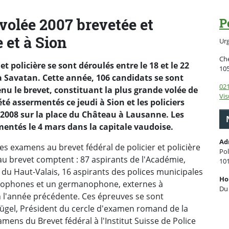
volée 2007 brevetée et
P
 et à Sion
Ur
Che
t policière se sont déroulés entre le 18 et le 22
10
e à Savatan. Cette année, 106 candidats se sont
021
u le brevet, constituant la plus grande volée de
Vis
été assermentés ce jeudi à Sion et les policiers
 2008 sur la place du Château à Lausanne. Les
entés le 4 mars dans la capitale vaudoise.
Ad
les examens au brevet fédéral de policier et policière
Pol
 au brevet comptent : 87 aspirants de l'Académie,
10
u Haut-Valais, 16 aspirants des polices municipales
Ho
ncophones et un germanophone, externes à
Du 
n l'année précédente. Ces épreuves se sont
rügel, Président du cercle d'examen romand de la
ens du Brevet fédéral à l'Institut Suisse de Police