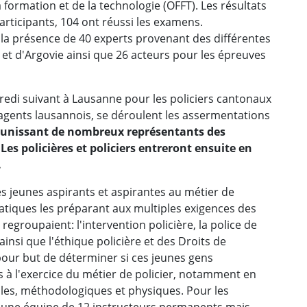
a formation et de la technologie (OFFT). Les résultats
participants, 104 ont réussi les examens.
la présence de 40 experts provenant des différentes
et d'Argovie ainsi que 26 acteurs pour les épreuves
ndredi suivant à Lausanne pour les policiers cantonaux
 agents lausannois, se déroulent les assermentations
 réunissant de nombreux représentants des
. Les policières et policiers entreront ensuite en
.
es jeunes aspirants et aspirantes au métier de
ratiques les préparant aux multiples exigences des
groupaient: l'intervention policière, la police de
nsi que l'éthique policière et des Droits de
our but de déterminer si ces jeunes gens
 à l'exercice du métier de policier, notamment en
les, méthodologiques et physiques. Pour les
r une équipe de 12 instructeurs permanents mais