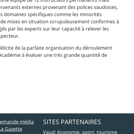
rvenants externes provenant des polices vaudoises,
ins domaines spécifiques comme les minorités
e de mises en situation scrupuleusement conformes à
ugés par les experts sur leur capacité à relever les
specteur.
félicite de la parfaite organisation du déroulement
'Académie à évaluer une très grande quantité de
ebook
 Twitter
SITES PARTENAIRES
 demande média
La Gazette
Vaud: économie, sport, tourisme