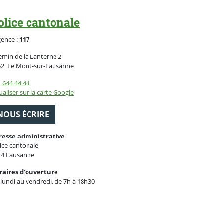
olice cantonale
gence :
117
min de la Lanterne 2
Suisse
52
Le Mont-sur-Lausanne
 644 44 44
ualiser sur la carte Google
NOUS ÉCRIRE
resse administrative
ice cantonale
14 Lausanne
raires d’ouverture
lundi au vendredi, de 7h à 18h30