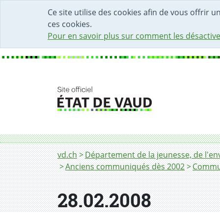
DÉBUT DU CONTENU DE LA PAGE
ACCÈS AU CHAMP DE RECHERCHE
PAGE D'ACCUEIL
FORMULAIRE DE CONTACT
Ce site utilise des cookies afin de vous offrir 
ces cookies.
Pour en savoir plus sur comment les désactive
Fil d'Ariane
28.02.2008
vd.ch
Département de la jeunesse, de l'env
Anciens communiqués dès 2002
Commun
28.02.2008