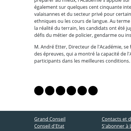
également sur quelques cent cinquante inte
valaisannes et du secteur privé pour certa
ethniques ou les cours de langue. Au term
la réalité du terrain, les candidats ont été j
défis du métier de policier, gendarme ou in
M. André Etter, Directeur de l'Académie, se 
des épreuves, qui a montré la capacité de l
participants dans les meilleures conditions.
PARTAGER LA PAGE
Lien vers le profil Mastodon
Lien vers le profil Bluesky
Lien vers le profil Instagram
Lien vers le profil Linkedin
Lien vers le profil Fac
Lien vers le profil
ACCÈS DIRECT
Grand Conseil
Contacts et
Conseil d'Etat
S'abonner à 