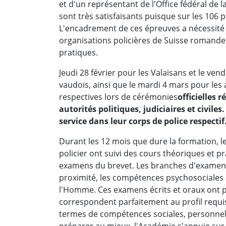
et d'un représentant de l'Office fédéral de l
sont très satisfaisants puisque sur les 106 
L'encadrement de ces épreuves a nécessité 
organisations policières de Suisse romande 
pratiques.
Jeudi 28 février pour les Valaisans et le ve
vaudois, ainsi que le mardi 4 mars pour les
respectives lors de cérémonies
officielles
autorités politiques, judiciaires et civiles
service dans leur corps de police respectif
Durant les 12 mois que dure la formation, l
policier ont suivi des cours théoriques et p
examens du brevet. Les branches d'examen re
proximité, les compétences psychosociales ai
l'Homme. Ces examens écrits et oraux ont p
correspondent parfaitement au profil requis
termes de compétences sociales, personnel
préparer au mieux, l'Académie s'appuie su