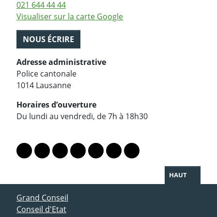
021 644 44 44
Visualiser sur la carte Google
NOUS ÉCRIRE
Adresse administrative
Police cantonale
1014 Lausanne
Horaires d’ouverture
Du lundi au vendredi, de 7h à 18h30
PARTAGER LA PAGE
Lien vers le profil Mastodon
Lien vers le profil Bluesky
Lien vers le profil Instagram
Lien vers le profil Linkedin
Lien vers le profil Facebook
Lien vers le profil Twitter
Partager par WhatsAp
HAUT
ACCÈS DIRECT
Grand Conseil
Conseil d'Etat