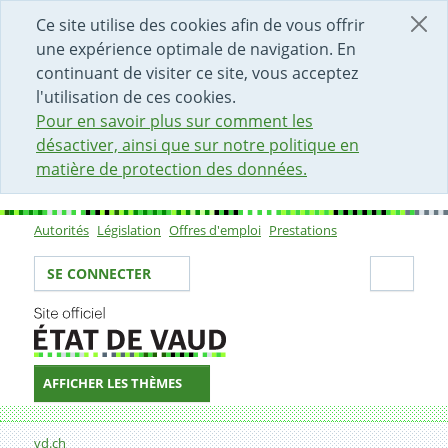
DÉBUT DU CONTENU DE LA PAGE
ACCÈS AU CHAMP DE RECHERCHE
PAGE D'ACCUEIL
FORMULAIRE DE CONTACT
Ce site utilise des cookies afin de vous offrir
une expérience optimale de navigation. En
continuant de visiter ce site, vous acceptez
l'utilisation de ces cookies.
Pour en savoir plus sur comment les
désactiver, ainsi que sur notre politique en
matière de protection des données.
Autorités
Législation
Offres d'emploi
Prestations
Sous-navigation
Votre identité
Secti
SE CONNECTER
AFFICHER LES THÈMES
Fil d'Ariane
Château d'Oex
vd.ch