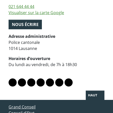
021 644 44 44
Visualiser sur la carte Google
NOUS ÉCRIRE
Adresse administrative
Police cantonale
1014 Lausanne
Horaires d’ouverture
Du lundi au vendredi, de 7h à 18h30
PARTAGER LA PAGE
Lien vers le profil Mastodon
Lien vers le profil Bluesky
Lien vers le profil Instagram
Lien vers le profil Linkedin
Lien vers le profil Facebook
Lien vers le profil Twitter
Partager par WhatsAp
HAUT
ACCÈS DIRECT
Grand Conseil
Conseil d'Etat