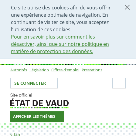
DÉBUT DU CONTENU DE LA PAGE
ACCÈS AU CHAMP DE RECHERCHE
PAGE D'ACCUEIL
FORMULAIRE DE CONTACT
Ce site utilise des cookies afin de vous offrir
une expérience optimale de navigation. En
continuant de visiter ce site, vous acceptez
l'utilisation de ces cookies.
Pour en savoir plus sur comment les
désactiver, ainsi que sur notre politique en
matière de protection des données.
Autorités
Législation
Offres d'emploi
Prestations
Sous-navigation
Votre identité
Secti
SE CONNECTER
AFFICHER LES THÈMES
Fil d'Ariane
Diablerets (les)
vd.ch