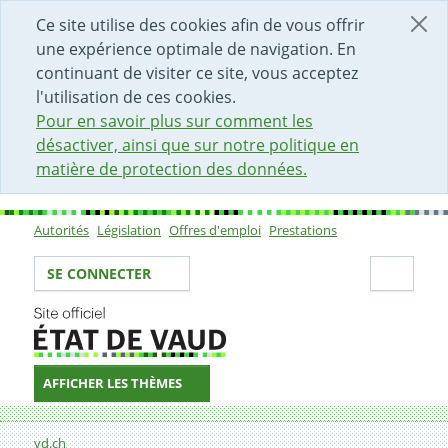
DÉBUT DU CONTENU DE LA PAGE
ACCÈS AU CHAMP DE RECHERCHE
PAGE D'ACCUEIL
FORMULAIRE DE CONTACT
Ce site utilise des cookies afin de vous offrir
une expérience optimale de navigation. En
continuant de visiter ce site, vous acceptez
l'utilisation de ces cookies.
Pour en savoir plus sur comment les
désactiver, ainsi que sur notre politique en
matière de protection des données.
Autorités
Législation
Offres d'emploi
Prestations
Sous-navigation
Votre identité
Secti
SE CONNECTER
AFFICHER LES THÈMES
Fil d'Ariane
Publications
vd.ch