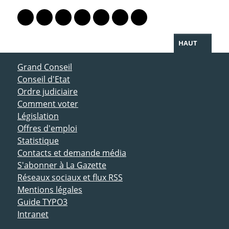
PARTAGER LA PAGE
Lien vers le profil Mastodon
Lien vers le profil Bluesky
Lien vers le profil Instagram
Lien vers le profil Linkedin
Lien vers le profil Facebook
Lien vers le profil Twitter
Partager par WhatsAp
HAUT
ACCÈS DIRECT
Grand Conseil
Conseil d'Etat
Ordre judiciaire
Comment voter
Législation
Offres d'emploi
Statistique
Contacts et demande média
S'abonner à La Gazette
Réseaux sociaux et flux RSS
Mentions légales
Guide TYPO3
Intranet