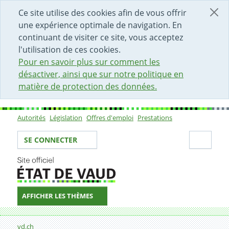
DÉBUT DU CONTENU DE LA PAGE
ACCÈS AU CHAMP DE RECHERCHE
PAGE D'ACCUEIL
FORMULAIRE DE CONTACT
Ce site utilise des cookies afin de vous offrir
une expérience optimale de navigation. En
continuant de visiter ce site, vous acceptez
l'utilisation de ces cookies.
Pour en savoir plus sur comment les
désactiver, ainsi que sur notre politique en
matière de protection des données.
Autorités
Législation
Offres d'emploi
Prestations
Sous-navigation
Votre identité
Secti
SE CONNECTER
AFFICHER LES THÈMES
Fil d'Ariane
vd.ch