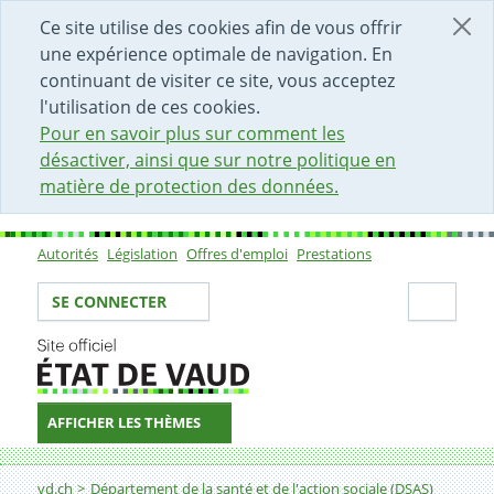
DÉBUT DU CONTENU DE LA PAGE
ACCÈS AU CHAMP DE RECHERCHE
PAGE D'ACCUEIL
FORMULAIRE DE CONTACT
Ce site utilise des cookies afin de vous offrir
une expérience optimale de navigation. En
continuant de visiter ce site, vous acceptez
l'utilisation de ces cookies.
Pour en savoir plus sur comment les
désactiver, ainsi que sur notre politique en
matière de protection des données.
Autorités
Législation
Offres d'emploi
Prestations
Sous-navigation
Votre identité
Secti
SE CONNECTER
AFFICHER LES THÈMES
Fil d'Ariane
Centre social régional (CSR) Prilly-Echallens - site d'Ech
vd.ch
Département de la santé et de l'action sociale (DSAS)