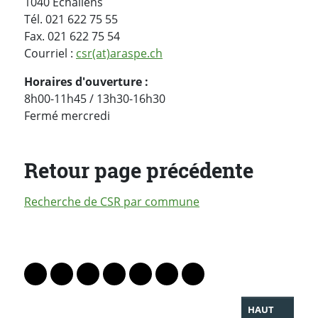
1040 Echallens
Tél. 021 622 75 55
Fax. 021 622 75 54
Courriel :
csr(at)araspe.ch
Horaires d'ouverture :
8h00-11h45 / 13h30-16h30
Fermé mercredi
Retour page précédente
Recherche de CSR par commune
PARTAGER LA PAGE
Lien vers le profil Mastodon
Lien vers le profil Bluesky
Lien vers le profil Instagram
Lien vers le profil Linkedin
Lien vers le profil Facebook
Lien vers le profil Twitter
Partager par WhatsAp
HAUT