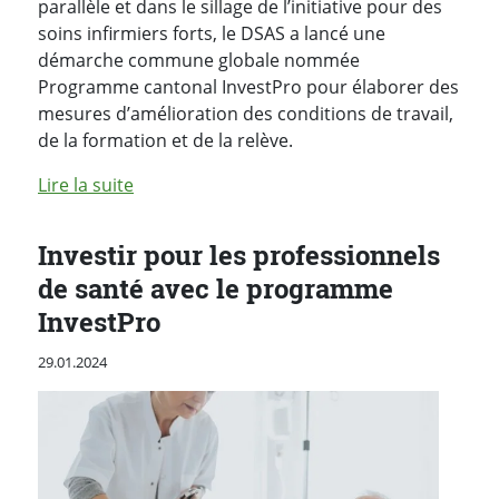
parallèle et dans le sillage de l’initiative pour des
soins infirmiers forts, le DSAS a lancé une
démarche commune globale nommée
Programme cantonal InvestPro pour élaborer des
mesures d’amélioration des conditions de travail,
de la formation et de la relève.
de l'article "Journée vaudoise des infirmière
Lire la suite
Investir pour les professionnels
de santé avec le programme
InvestPro
Publié le
29.01.2024