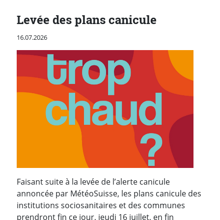
Levée des plans canicule
Publié le
16.07.2026
Faisant suite à la levée de l’alerte canicule
annoncée par MétéoSuisse, les plans canicule des
institutions sociosanitaires et des communes
prendront fin ce jour, jeudi 16 juillet, en fin