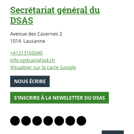
Secrétariat général du
DSAS
Avenue des Casernes 2
Suisse
1014
Lausanne
+41213165040
info.sgdsas(at)vd.ch
Visualiser sur la carte Google
NOUS ÉCRIRE
S'INSCRIRE À LA NEWSLETTER DU DSAS
PARTAGER LA PAGE
Lien vers le profil Mastodon
Lien vers le profil Bluesky
Lien vers le profil Instagram
Lien vers le profil Linkedin
Lien vers le profil Facebook
Lien vers le profil Twitter
Partager par WhatsAp