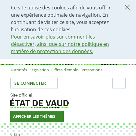
DÉBUT DU CONTENU DE LA PAGE
ACCÈS AU CHAMP DE RECHERCHE
PAGE D'ACCUEIL
FORMULAIRE DE CONTACT
Ce site utilise des cookies afin de vous offrir
une expérience optimale de navigation. En
continuant de visiter ce site, vous acceptez
l'utilisation de ces cookies.
Pour en savoir plus sur comment les
désactiver, ainsi que sur notre politique en
matière de protection des données.
Autorités
Législation
Offres d'emploi
Prestations
Sous-navigation
Votre identité
Secti
SE CONNECTER
AFFICHER LES THÈMES
Fil d'Ariane
Département de la santé et de l'action sociale (DSAS)
vd.ch