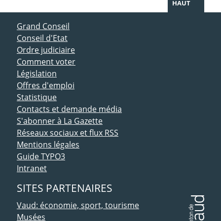
HAUT
ACCÈS DIRECT
Grand Conseil
Conseil d'Etat
Ordre judiciaire
Comment voter
Législation
Offres d'emploi
Statistique
Contacts et demande média
S'abonner à La Gazette
Réseaux sociaux et flux RSS
Mentions légales
Guide TYPO3
Intranet
SITES PARTENAIRES
Vaud: économie, sport, tourisme
Musées