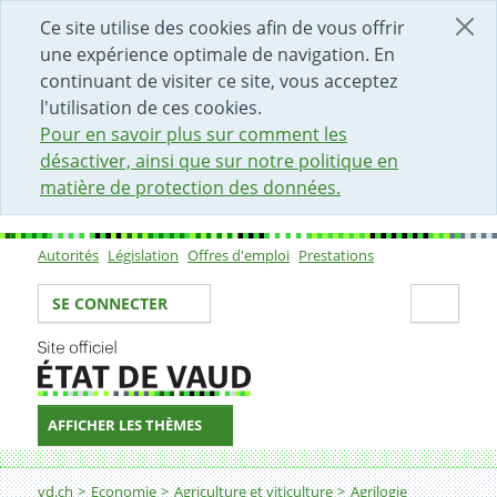
DÉBUT DU CONTENU DE LA PAGE
ACCÈS AU CHAMP DE RECHERCHE
PAGE D'ACCUEIL
FORMULAIRE DE CONTACT
Ce site utilise des cookies afin de vous offrir
une expérience optimale de navigation. En
continuant de visiter ce site, vous acceptez
l'utilisation de ces cookies.
Pour en savoir plus sur comment les
désactiver, ainsi que sur notre politique en
matière de protection des données.
Autorités
Législation
Offres d'emploi
Prestations
Sous-navigation
Votre identité
Secti
SE CONNECTER
AFFICHER LES THÈMES
Fil d'Ariane
Formations professionnelles initiales (CFC, AFP, CCC et
vd.ch
Economie
Agriculture et viticulture
Agrilogie