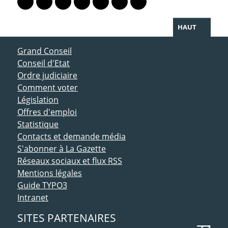
Lien vers le profil Mastodon
Lien vers le profil Bluesky
Lien vers le profil Instagram
Lien vers le profil Linkedin
Lien vers le profil Facebook
Lien vers le profil Twitter
Partager par WhatsAp
HAUT
ACCÈS DIRECT
Grand Conseil
Conseil d'Etat
Ordre judiciaire
Comment voter
Législation
Offres d'emploi
Statistique
Contacts et demande média
S'abonner à La Gazette
Réseaux sociaux et flux RSS
Mentions légales
Guide TYPO3
Intranet
SITES PARTENAIRES