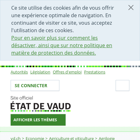
DÉBUT DU CONTENU DE LA PAGE
ACCÈS AU CHAMP DE RECHERCHE
PAGE D'ACCUEIL
FORMULAIRE DE CONTACT
Ce site utilise des cookies afin de vous offrir
une expérience optimale de navigation. En
continuant de visiter ce site, vous acceptez
l'utilisation de ces cookies.
Pour en savoir plus sur comment les
désactiver, ainsi que sur notre politique en
matière de protection des données.
Autorités
Législation
Offres d'emploi
Prestations
Sous-navigation
Votre identité
Secti
SE CONNECTER
AFFICHER LES THÈMES
Fil d'Ariane
Mobilité apprenti-e-s
vd.ch
Economie
Agriculture et viticulture
Agrilogie