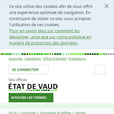
DÉBUT DU CONTENU DE LA PAGE
ACCÈS AU CHAMP DE RECHERCHE
PAGE D'ACCUEIL
FORMULAIRE DE CONTACT
Ce site utilise des cookies afin de vous offrir
une expérience optimale de navigation. En
continuant de visiter ce site, vous acceptez
l'utilisation de ces cookies.
Pour en savoir plus sur comment les
désactiver, ainsi que sur notre politique en
matière de protection des données.
Autorités
Législation
Offres d'emploi
Prestations
Sous-navigation
Votre identité
Secti
SE CONNECTER
AFFICHER LES THÈMES
Fil d'Ariane
Jouet, jeu vidéo et modélisme - Modèles réduits, train
vd.ch
Economie
Poursuites et faillites
Ventes