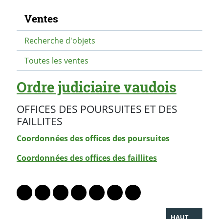
Navigation secondaire
Ventes
Recherche d'objets
Toutes les ventes
Ordre judiciaire vaudois
OFFICES DES POURSUITES ET DES
FAILLITES
Coordonnées des offices des poursuites
Coordonnées des offices des faillites
PARTAGER LA PAGE
Lien vers le profil Mastodon
Lien vers le profil Bluesky
Lien vers le profil Instagram
Lien vers le profil Linkedin
Lien vers le profil Facebook
Lien vers le profil Twitter
Partager par WhatsAp
HAUT