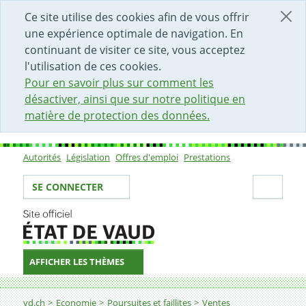
DÉBUT DU CONTENU DE LA PAGE
ACCÈS AU CHAMP DE RECHERCHE
PAGE D'ACCUEIL
FORMULAIRE DE CONTACT
Ce site utilise des cookies afin de vous offrir
une expérience optimale de navigation. En
continuant de visiter ce site, vous acceptez
l'utilisation de ces cookies.
Pour en savoir plus sur comment les
désactiver, ainsi que sur notre politique en
matière de protection des données.
Autorités
Législation
Offres d'emploi
Prestations
Sous-navigation
Votre identité
Secti
SE CONNECTER
AFFICHER LES THÈMES
Fil d'Ariane
Montre - Lot de 10 montres de poche anciennes - Vent
vd.ch
Economie
Poursuites et faillites
Ventes