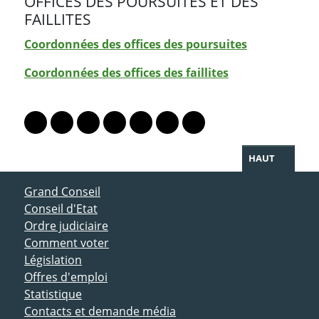
OFFICES DES POURSUITES ET DES
FAILLITES
Coordonnées des offices des poursuites
Coordonnées des offices des faillites
PARTAGER LA PAGE
Lien vers le profil Mastodon
Lien vers le profil Bluesky
Lien vers le profil Instagram
Lien vers le profil Linkedin
Lien vers le profil Facebook
Lien vers le profil Twitter
Partager par WhatsAp
HAUT
ACCÈS DIRECT
Grand Conseil
Conseil d'Etat
Ordre judiciaire
Comment voter
Législation
Offres d'emploi
Statistique
Contacts et demande média