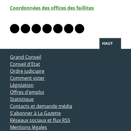
Coordonnées des offices des faillites
PARTAGER LA PAGE
Lien vers le profil Mastodon
Lien vers le profil Bluesky
Lien vers le profil Instagram
Lien vers le profil Linkedin
Lien vers le profil Facebook
Lien vers le profil Twitter
Partager par WhatsAp
HAUT
ACCÈS DIRECT
Grand Conseil
Conseil d'Etat
Ordre judiciaire
Comment voter
Législation
Offres d'emploi
Statistique
Contacts et demande média
S'abonner à La Gazette
Réseaux sociaux et flux RSS
Mentions légales