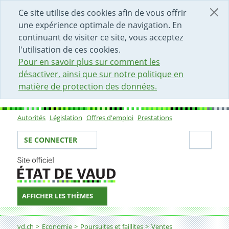
DÉBUT DU CONTENU DE LA PAGE
ACCÈS AU CHAMP DE RECHERCHE
PAGE D'ACCUEIL
FORMULAIRE DE CONTACT
Ce site utilise des cookies afin de vous offrir
une expérience optimale de navigation. En
continuant de visiter ce site, vous acceptez
l'utilisation de ces cookies.
Pour en savoir plus sur comment les
désactiver, ainsi que sur notre politique en
matière de protection des données.
Autorités
Législation
Offres d'emploi
Prestations
Sous-navigation
Votre identité
Secti
SE CONNECTER
AFFICHER LES THÈMES
Fil d'Ariane
Moto - Harley-Davidson FLSTFBS - noir - Ventes aux en
vd.ch
Economie
Poursuites et faillites
Ventes