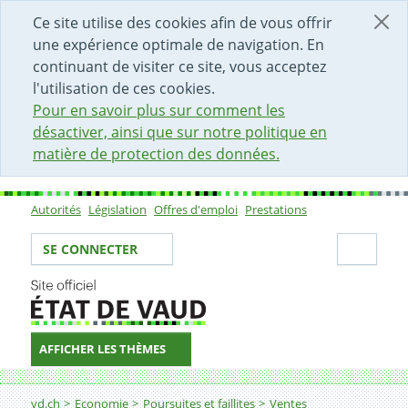
DÉBUT DU CONTENU DE LA PAGE
ACCÈS AU CHAMP DE RECHERCHE
PAGE D'ACCUEIL
FORMULAIRE DE CONTACT
Ce site utilise des cookies afin de vous offrir
une expérience optimale de navigation. En
continuant de visiter ce site, vous acceptez
l'utilisation de ces cookies.
Pour en savoir plus sur comment les
désactiver, ainsi que sur notre politique en
matière de protection des données.
Autorités
Législation
Offres d'emploi
Prestations
Sous-navigation
Votre identité
Secti
SE CONNECTER
AFFICHER LES THÈMES
Fil d'Ariane
Automobile, voiture, véhicule - Honda Jazz Hybrid - noi
vd.ch
Economie
Poursuites et faillites
Ventes