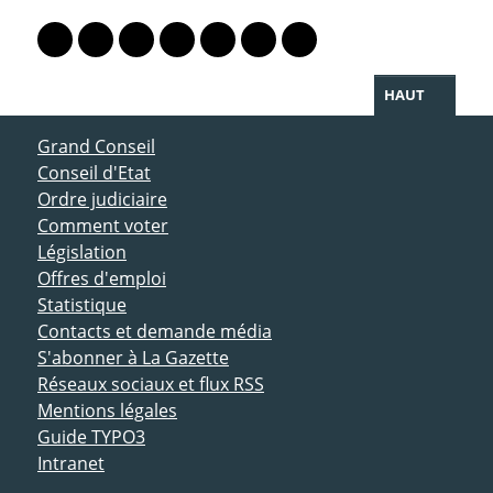
PARTAGER LA PAGE
Lien vers le profil Mastodon
Lien vers le profil Bluesky
Lien vers le profil Instagram
Lien vers le profil Linkedin
Lien vers le profil Facebook
Lien vers le profil Twitter
Partager par WhatsAp
HAUT
ACCÈS DIRECT
Grand Conseil
Conseil d'Etat
Ordre judiciaire
Comment voter
Législation
Offres d'emploi
Statistique
Contacts et demande média
S'abonner à La Gazette
Réseaux sociaux et flux RSS
Mentions légales
Guide TYPO3
Intranet