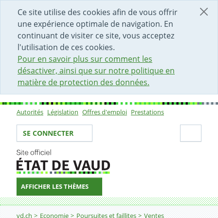
DÉBUT DU CONTENU DE LA PAGE
ACCÈS AU CHAMP DE RECHERCHE
PAGE D'ACCUEIL
FORMULAIRE DE CONTACT
Ce site utilise des cookies afin de vous offrir
une expérience optimale de navigation. En
continuant de visiter ce site, vous acceptez
l'utilisation de ces cookies.
Pour en savoir plus sur comment les
désactiver, ainsi que sur notre politique en
matière de protection des données.
Autorités
Législation
Offres d'emploi
Prestations
Sous-navigation
Votre identité
Secti
SE CONNECTER
AFFICHER LES THÈMES
Fil d'Ariane
vd.ch
Economie
Poursuites et faillites
Ventes