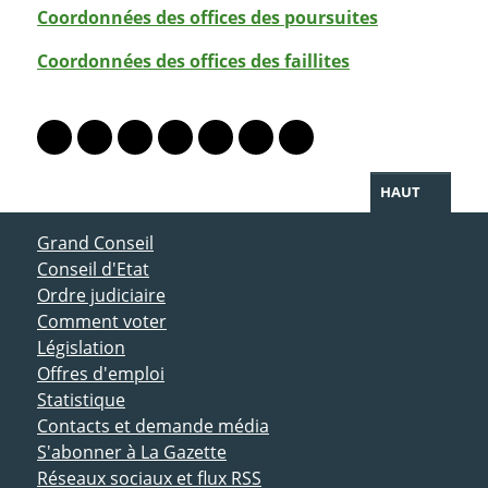
Coordonnées des offices des poursuites
Coordonnées des offices des faillites
PARTAGER LA PAGE
Lien vers le profil Mastodon
Lien vers le profil Bluesky
Lien vers le profil Instagram
Lien vers le profil Linkedin
Lien vers le profil Facebook
Lien vers le profil Twitter
Partager par WhatsAp
HAUT
ACCÈS DIRECT
Grand Conseil
Conseil d'Etat
Ordre judiciaire
Comment voter
Législation
Offres d'emploi
Statistique
Contacts et demande média
S'abonner à La Gazette
Réseaux sociaux et flux RSS