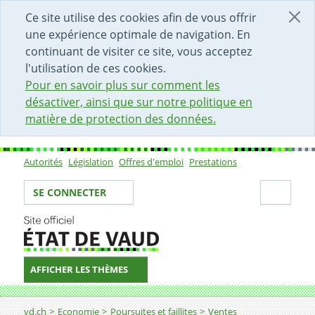
DÉBUT DU CONTENU DE LA PAGE
ACCÈS AU CHAMP DE RECHERCHE
PAGE D'ACCUEIL
FORMULAIRE DE CONTACT
Ce site utilise des cookies afin de vous offrir
une expérience optimale de navigation. En
continuant de visiter ce site, vous acceptez
l'utilisation de ces cookies.
Pour en savoir plus sur comment les
désactiver, ainsi que sur notre politique en
matière de protection des données.
Autorités
Législation
Offres d'emploi
Prestations
Sous-navigation
Votre identité
Secti
SE CONNECTER
AFFICHER LES THÈMES
Fil d'Ariane
vd.ch
Economie
Poursuites et faillites
Ventes