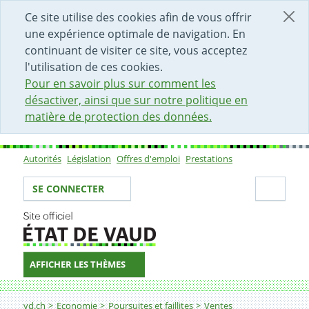
DÉBUT DU CONTENU DE LA PAGE
ACCÈS AU CHAMP DE RECHERCHE
PAGE D'ACCUEIL
FORMULAIRE DE CONTACT
Ce site utilise des cookies afin de vous offrir
une expérience optimale de navigation. En
continuant de visiter ce site, vous acceptez
l'utilisation de ces cookies.
Pour en savoir plus sur comment les
désactiver, ainsi que sur notre politique en
matière de protection des données.
Autorités
Législation
Offres d'emploi
Prestations
Sous-navigation
Votre identité
Secti
SE CONNECTER
AFFICHER LES THÈMES
Fil d'Ariane
vd.ch
Economie
Poursuites et faillites
Ventes