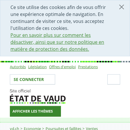
DÉBUT DU CONTENU DE LA PAGE
ACCÈS AU CHAMP DE RECHERCHE
PAGE D'ACCUEIL
FORMULAIRE DE CONTACT
Ce site utilise des cookies afin de vous offrir
une expérience optimale de navigation. En
continuant de visiter ce site, vous acceptez
l'utilisation de ces cookies.
Pour en savoir plus sur comment les
désactiver, ainsi que sur notre politique en
matière de protection des données.
Autorités
Législation
Offres d'emploi
Prestations
Sous-navigation
Votre identité
Secti
SE CONNECTER
AFFICHER LES THÈMES
Fil d'Ariane
vd.ch
Economie
Poursuites et faillites
Ventes