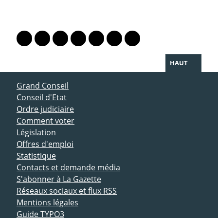
PARTAGER LA PAGE
Lien vers le profil Mastodon
Lien vers le profil Bluesky
Lien vers le profil Instagram
Lien vers le profil Linkedin
Lien vers le profil Facebook
Lien vers le profil Twitter
Partager par WhatsAp
HAUT
ACCÈS DIRECT
Grand Conseil
Conseil d'Etat
Ordre judiciaire
Comment voter
Législation
Offres d'emploi
Statistique
Contacts et demande média
S'abonner à La Gazette
Réseaux sociaux et flux RSS
Mentions légales
Guide TYPO3