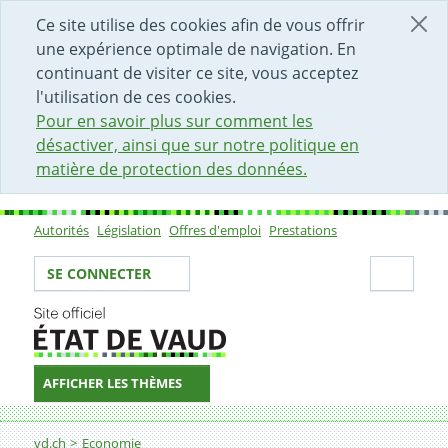
DÉBUT DU CONTENU DE LA PAGE
ACCÈS AU CHAMP DE RECHERCHE
PAGE D'ACCUEIL
FORMULAIRE DE CONTACT
Ce site utilise des cookies afin de vous offrir
une expérience optimale de navigation. En
continuant de visiter ce site, vous acceptez
l'utilisation de ces cookies.
Pour en savoir plus sur comment les
désactiver, ainsi que sur notre politique en
matière de protection des données.
Autorités
Législation
Offres d'emploi
Prestations
Sous-navigation
Votre identité
Secti
SE CONNECTER
AFFICHER LES THÈMES
Fil d'Ariane
Conditions d’engagement d’un.e ressortissant.e en pr
vd.ch
Economie