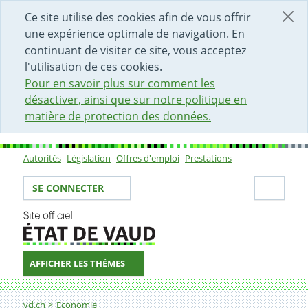
DÉBUT DU CONTENU DE LA PAGE
ACCÈS AU CHAMP DE RECHERCHE
PAGE D'ACCUEIL
FORMULAIRE DE CONTACT
Ce site utilise des cookies afin de vous offrir
une expérience optimale de navigation. En
continuant de visiter ce site, vous acceptez
l'utilisation de ces cookies.
Pour en savoir plus sur comment les
désactiver, ainsi que sur notre politique en
matière de protection des données.
Autorités
Législation
Offres d'emploi
Prestations
Sous-navigation
Votre identité
Secti
SE CONNECTER
AFFICHER LES THÈMES
Fil d'Ariane
Licenciements collectifs
vd.ch
Economie