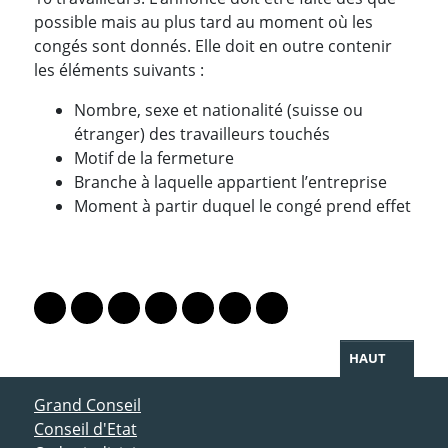
possible mais au plus tard au moment où les
congés sont donnés. Elle doit en outre contenir
les éléments suivants :
Nombre, sexe et nationalité (suisse ou
étranger) des travailleurs touchés
Motif de la fermeture
Branche à laquelle appartient l’entreprise
Moment à partir duquel le congé prend effet
PARTAGER LA PAGE
Lien vers le profil Mastodon
Lien vers le profil Bluesky
Lien vers le profil Instagram
Lien vers le profil Linkedin
Lien vers le profil Facebook
Lien vers le profil Twitter
Partager par WhatsAp
HAUT
ACCÈS DIRECT
Grand Conseil
Conseil d'Etat