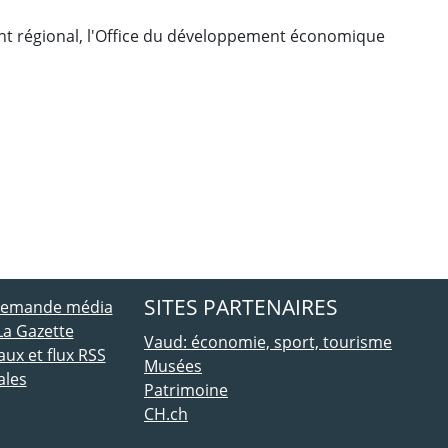
dant régional, l'Office du développement économique
ebook
 Twitter
SITES PARTENAIRES
 demande média
La Gazette
Vaud: économie, sport, tourisme
ux et flux RSS
Musées
ales
Patrimoine
CH.ch