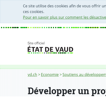
DÉBUT DU CONTENU DE LA PAGE
ACCÈS AU CHAMP DE RECHERCHE
PAGE D'ACCUEIL
FORMULAIRE DE CONTACT
Ce site utilise des cookies afin de vous offrir 
ces cookies.
Pour en savoir plus sur comment les désactive
Fil d'Ariane
Développer un projet lié aux ressources nat
vd.ch
Economie
Soutiens au développemen
Développer un proj