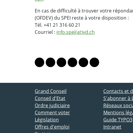
En cas de difficulté à trouver votre répon
(OFDEV) du SPEI reste à votre disposition :
Tél. +41 21 316 60 21
Courriel :
info.spei(at)vd.ch
PARTAGER LA PAGE
Lien vers le profil Mastodon
Lien vers le profil Bluesky
Lien vers le profil Instagram
Lien vers le profil Linkedin
Lien vers le profil Fac
Lien vers le profil
ACCÈS DIRECT
Grand Conseil
Contacts et
Conseil d'Etat
S'abonner à 
Ordre judiciaire
Réseaux socia
Comment voter
Mentions lég
Législation
Guide TYPO3
Offres d'emploi
Intranet