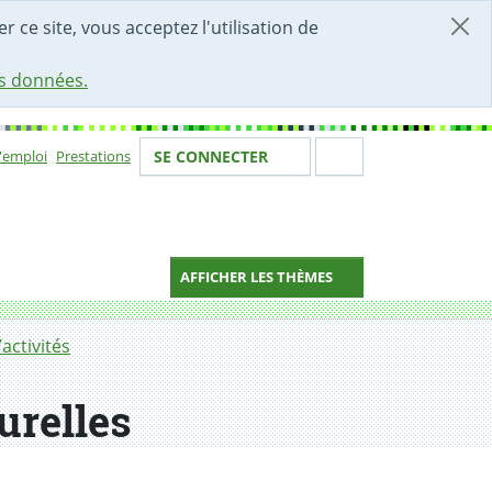
r ce site, vous acceptez l'utilisation de
es données.
Votre identité
Section de 
d'emploi
Prestations
SE CONNECTER
ion
AFFICHER LES THÈMES
activités
urelles