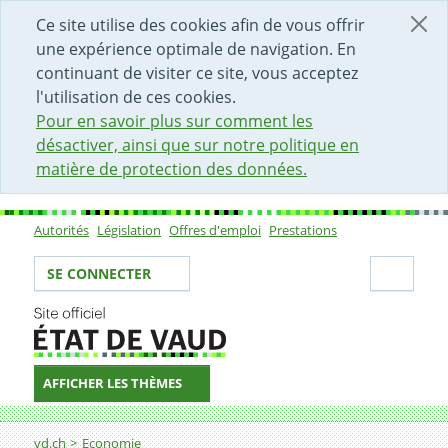
DÉBUT DU CONTENU DE LA PAGE
ACCÈS AU CHAMP DE RECHERCHE
PAGE D'ACCUEIL
FORMULAIRE DE CONTACT
Ce site utilise des cookies afin de vous offrir
une expérience optimale de navigation. En
continuant de visiter ce site, vous acceptez
l'utilisation de ces cookies.
Pour en savoir plus sur comment les
désactiver, ainsi que sur notre politique en
matière de protection des données.
Autorités
Législation
Offres d'emploi
Prestations
Sous-navigation
Votre identité
Secti
SE CONNECTER
AFFICHER LES THÈMES
Fil d'Ariane
vd.ch
Economie