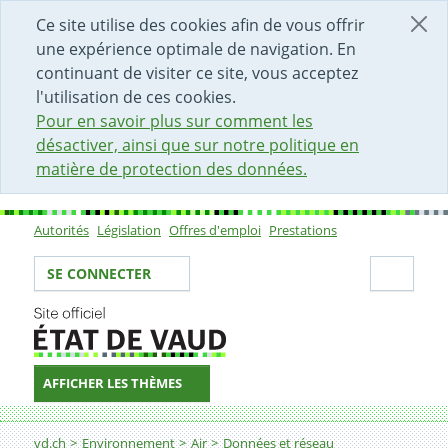
DÉBUT DU CONTENU DE LA PAGE
ACCÈS AU CHAMP DE RECHERCHE
PAGE D'ACCUEIL
FORMULAIRE DE CONTACT
Ce site utilise des cookies afin de vous offrir
une expérience optimale de navigation. En
continuant de visiter ce site, vous acceptez
l'utilisation de ces cookies.
Pour en savoir plus sur comment les
désactiver, ainsi que sur notre politique en
matière de protection des données.
Autorités
Législation
Offres d'emploi
Prestations
Sous-navigation
Votre identité
Secti
SE CONNECTER
AFFICHER LES THÈMES
Fil d'Ariane
vd.ch
Environnement
Air
Données et réseau