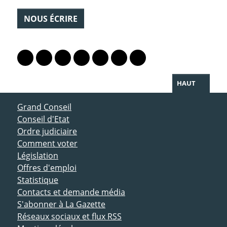
NOUS ÉCRIRE
PARTAGER LA PAGE
Lien vers le profil Mastodon
Lien vers le profil Bluesky
Lien vers le profil Instagram
Lien vers le profil Linkedin
Lien vers le profil Facebook
Lien vers le profil Twitter
Partager par WhatsAp
HAUT
ACCÈS DIRECT
Grand Conseil
Conseil d'Etat
Ordre judiciaire
Comment voter
Législation
Offres d'emploi
Statistique
Contacts et demande média
S'abonner à La Gazette
Réseaux sociaux et flux RSS