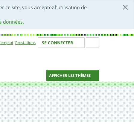
r ce site, vous acceptez l'utilisation de
es données.
Votre identité
Section de 
d'emploi
Prestations
SE CONNECTER
ion
AFFICHER LES THÈMES