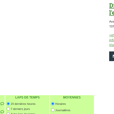
D
l
Av
10
+41
inf
Vis