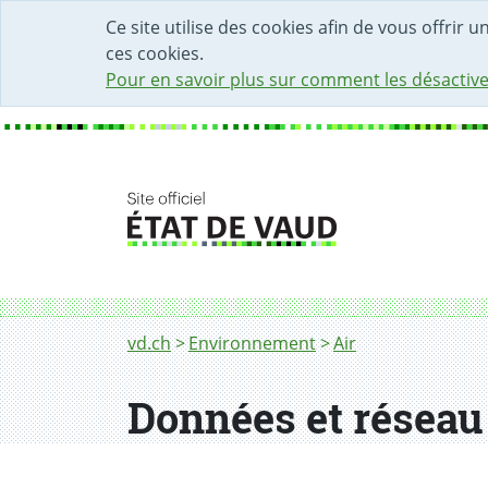
DÉBUT DU CONTENU DE LA PAGE
ACCÈS AU CHAMP DE RECHERCHE
PAGE D'ACCUEIL
FORMULAIRE DE CONTACT
Ce site utilise des cookies afin de vous offrir 
ces cookies.
Pour en savoir plus sur comment les désactive
Fil d'Ariane
Données et réseau
vd.ch
Environnement
Air
Données et réseau