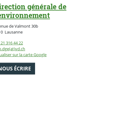
irection générale de
'environnement
enue de Valmont 30b
Suisse
10
Lausanne
21 316 44 22
o.dge(at)vd.ch
ualiser sur la carte Google
NOUS ÉCRIRE