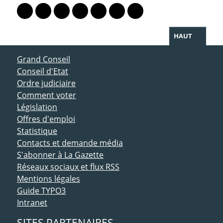
Lien vers le profil Mastodon
Lien vers le profil Bluesky
Lien vers le profil Instagram
Lien vers le profil Linkedin
Lien vers le profil Facebook
Lien vers le profil Twitter
Partager par WhatsAp
HAUT
ACCÈS DIRECT
Grand Conseil
Conseil d'Etat
Ordre judiciaire
Comment voter
Législation
Offres d'emploi
Statistique
Contacts et demande média
S'abonner à La Gazette
Réseaux sociaux et flux RSS
Mentions légales
Guide TYPO3
Intranet
SITES PARTENAIRES