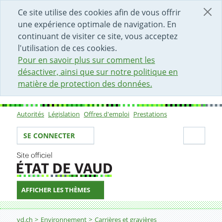
DÉBUT DU CONTENU DE LA PAGE
ACCÈS AU CHAMP DE RECHERCHE
PAGE D'ACCUEIL
FORMULAIRE DE CONTACT
Ce site utilise des cookies afin de vous offrir
une expérience optimale de navigation. En
continuant de visiter ce site, vous acceptez
l'utilisation de ces cookies.
Pour en savoir plus sur comment les
désactiver, ainsi que sur notre politique en
matière de protection des données.
Autorités
Législation
Offres d'emploi
Prestations
Sous-navigation
Votre identité
Secti
SE CONNECTER
AFFICHER LES THÈMES
Fil d'Ariane
Planification et gestion des carrières et gravières
vd.ch
Environnement
Carrières et gravières