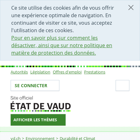
DÉBUT DU CONTENU DE LA PAGE
ACCÈS AU CHAMP DE RECHERCHE
PAGE D'ACCUEIL
FORMULAIRE DE CONTACT
Ce site utilise des cookies afin de vous offrir
une expérience optimale de navigation. En
continuant de visiter ce site, vous acceptez
l'utilisation de ces cookies.
Pour en savoir plus sur comment les
désactiver, ainsi que sur notre politique en
matière de protection des données.
Autorités
Législation
Offres d'emploi
Prestations
Sous-navigation
Votre identité
Secti
SE CONNECTER
AFFICHER LES THÈMES
Fil d'Ariane
4.3. Indicateur
vd.ch
Environnement
Durabilité et Climat