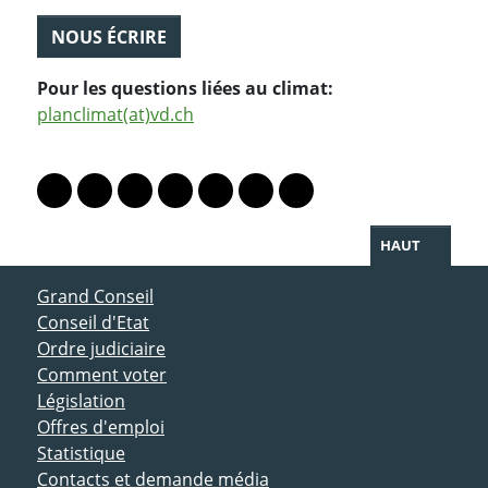
NOUS ÉCRIRE
Pour les questions liées au climat:
planclimat(at)vd.ch
PARTAGER LA PAGE
Lien vers le profil Mastodon
Lien vers le profil Bluesky
Lien vers le profil Instagram
Lien vers le profil Linkedin
Lien vers le profil Facebook
Lien vers le profil Twitter
Partager par WhatsAp
HAUT
ACCÈS DIRECT
Grand Conseil
Conseil d'Etat
Ordre judiciaire
Comment voter
Législation
Offres d'emploi
Statistique
Contacts et demande média