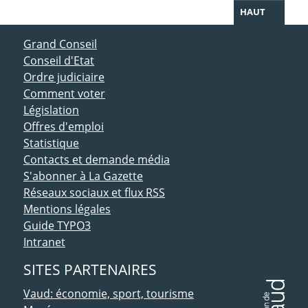
HAUT
ACCÈS DIRECT
Grand Conseil
Conseil d'Etat
Ordre judiciaire
Comment voter
Législation
Offres d'emploi
Statistique
Contacts et demande média
S'abonner à La Gazette
Réseaux sociaux et flux RSS
Mentions légales
Guide TYPO3
Intranet
SITES PARTENAIRES
Vaud: économie, sport, tourisme