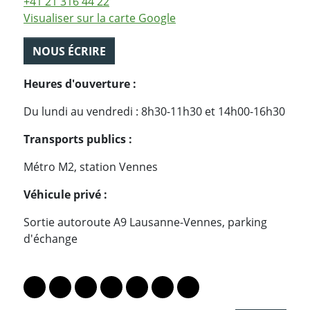
+41 21 316 44 22
Visualiser sur la carte Google
NOUS ÉCRIRE
Heures d'ouverture :
Du lundi au vendredi : 8h30-11h30 et 14h00-16h30
Transports publics :
Métro M2, station Vennes
Véhicule privé :
Sortie autoroute A9 Lausanne-Vennes, parking
d'échange
PARTAGER LA PAGE
Lien vers le profil Mastodon
Lien vers le profil Bluesky
Lien vers le profil Instagram
Lien vers le profil Linkedin
Lien vers le profil Facebook
Lien vers le profil Twitter
Partager par WhatsAp