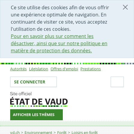
DÉBUT DU CONTENU DE LA PAGE
ACCÈS AU CHAMP DE RECHERCHE
PAGE D'ACCUEIL
FORMULAIRE DE CONTACT
Ce site utilise des cookies afin de vous offrir
une expérience optimale de navigation. En
continuant de visiter ce site, vous acceptez
l'utilisation de ces cookies.
Pour en savoir plus sur comment les
désactiver, ainsi que sur notre politique en
matière de protection des données.
Autorités
Législation
Offres d'emploi
Prestations
Sous-navigation
Votre identité
Secti
SE CONNECTER
AFFICHER LES THÈMES
Fil d'Ariane
Loisirs
vd.ch
Environnement
Forêt
Loisirs en forêt