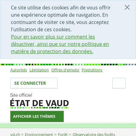
DÉBUT DU CONTENU DE LA PAGE
ACCÈS AU CHAMP DE RECHERCHE
PAGE D'ACCUEIL
FORMULAIRE DE CONTACT
Ce site utilise des cookies afin de vous offrir
une expérience optimale de navigation. En
continuant de visiter ce site, vous acceptez
l'utilisation de ces cookies.
Pour en savoir plus sur comment les
désactiver, ainsi que sur notre politique en
matière de protection des données.
Autorités
Législation
Offres d'emploi
Prestations
Sous-navigation
Votre identité
Secti
SE CONNECTER
AFFICHER LES THÈMES
Fil d'Ariane
Phytosociologie
vd.ch
Environnement
Forêt
Observatoire des forêts