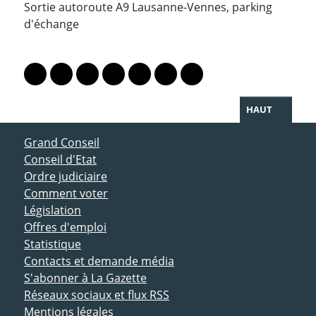
Sortie autoroute A9 Lausanne-Vennes, parking
d'échange
PARTAGER LA PAGE
Lien vers le profil Mastodon
Lien vers le profil Bluesky
Lien vers le profil Instagram
Lien vers le profil Linkedin
Lien vers le profil Facebook
Lien vers le profil Twitter
Partager par WhatsAp
HAUT
ACCÈS DIRECT
Grand Conseil
Conseil d'Etat
Ordre judiciaire
Comment voter
Législation
Offres d'emploi
Statistique
Contacts et demande média
S'abonner à La Gazette
Réseaux sociaux et flux RSS
Mentions légales