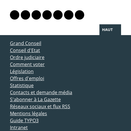
PARTAGER LA PAGE
Lien vers le profil Mastodon
Lien vers le profil Bluesky
Lien vers le profil Instagram
Lien vers le profil Linkedin
Lien vers le profil Facebook
Lien vers le profil Twitter
Partager par WhatsAp
HAUT
ACCÈS DIRECT
Grand Conseil
Conseil d'Etat
Ordre judiciaire
Comment voter
Législation
Offres d'emploi
Statistique
Contacts et demande média
S'abonner à La Gazette
Réseaux sociaux et flux RSS
Mentions légales
Guide TYPO3
Intranet