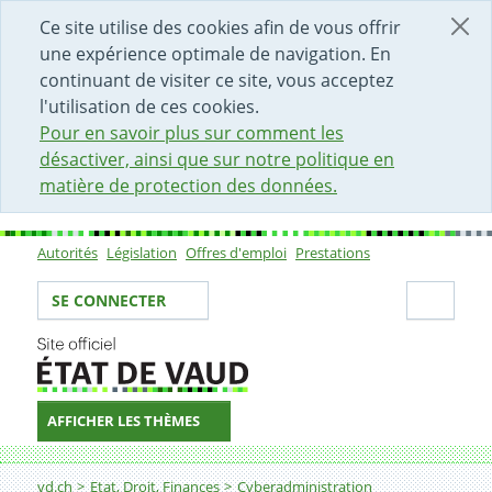
DÉBUT DU CONTENU DE LA PAGE
ACCÈS AU CHAMP DE RECHERCHE
PAGE D'ACCUEIL
FORMULAIRE DE CONTACT
Ce site utilise des cookies afin de vous offrir
une expérience optimale de navigation. En
continuant de visiter ce site, vous acceptez
l'utilisation de ces cookies.
Pour en savoir plus sur comment les
désactiver, ainsi que sur notre politique en
matière de protection des données.
Autorités
Législation
Offres d'emploi
Prestations
Sous-navigation
Votre identité
Secti
SE CONNECTER
AFFICHER LES THÈMES
Fil d'Ariane
Créer un espace professionel
vd.ch
Etat, Droit, Finances
Cyberadministration