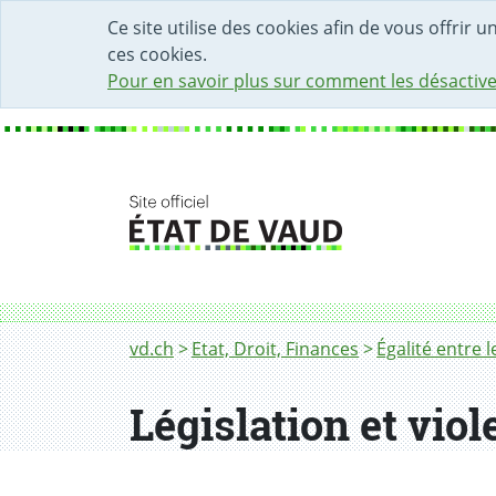
DÉBUT DU CONTENU DE LA PAGE
ACCÈS AU CHAMP DE RECHERCHE
PAGE D'ACCUEIL
FORMULAIRE DE CONTACT
Ce site utilise des cookies afin de vous offrir 
ces cookies.
Pour en savoir plus sur comment les désactive
Fil d'Ariane
Législation et violence domestique
vd.ch
Etat, Droit, Finances
Égalité entre
Législation et vio