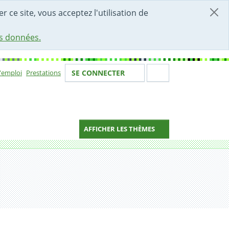
r ce site, vous acceptez l'utilisation de
es données.
Votre identité
Section de 
d'emploi
Prestations
SE CONNECTER
ion
AFFICHER LES THÈMES