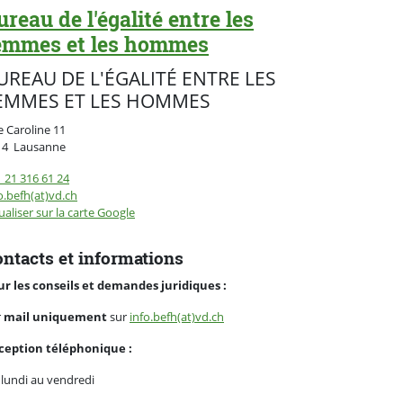
ureau de l'égalité entre les
emmes et les hommes
UREAU DE L'ÉGALITÉ ENTRE LES
EMMES ET LES HOMMES
 Caroline 11
Suisse
14
Lausanne
 21 316 61 24
o.befh(at)vd.ch
ualiser sur la carte Google
ntacts et informations
ur les conseils et demandes juridiques :
r
mail uniquement
sur
info.befh(at)vd.ch
ception téléphonique :
lundi au vendredi