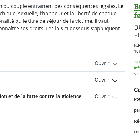
B
in du couple entraînent des conséquences légales. Le
ychique, sexuelle, l'honneur et la liberté de chaque
f
nalité ou le titre de séjour de la victime. Il vaut
B
nnaître ses droits. Les lois ci-dessous s'appliquent
F
Rue
10
+41
inf
Vis
Co
on et de la lutte contre la violence
Po
pa
Ré
Du 