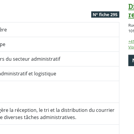
D
r
N° fiche 295
Rue
ère
10
+41
ype
Vis
rs du secteur administratif
dministratif et logistique
 gère la réception, le tri et la distribution du courrier
ue diverses tâches administratives.