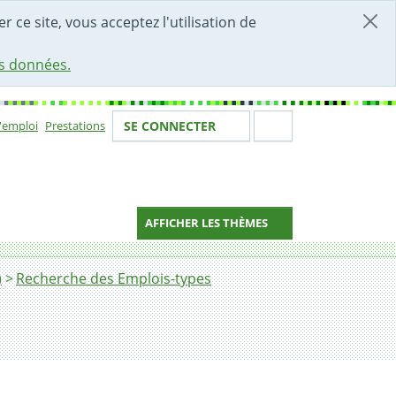
r ce site, vous acceptez l'utilisation de
es données.
Votre identité
Section de 
d'emploi
Prestations
SE CONNECTER
ion
AFFICHER LES THÈMES
)
Recherche des Emplois-types