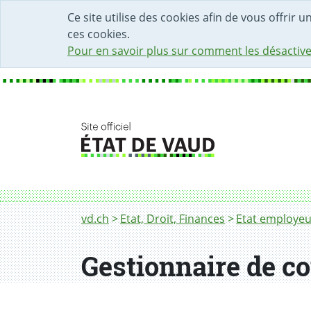
DÉBUT DU CONTENU DE LA PAGE
ACCÈS AU CHAMP DE RECHERCHE
PAGE D'ACCUEIL
FORMULAIRE DE CONTACT
Ce site utilise des cookies afin de vous offrir 
ces cookies.
Pour en savoir plus sur comment les désactive
Fil d'Ariane
Gestionnaire de courrier
vd.ch
Etat, Droit, Finances
Etat employeu
Gestionnaire de co