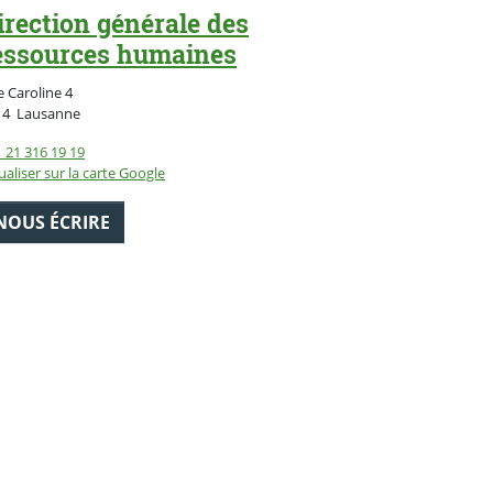
irection générale des
essources humaines
 Caroline 4
Suisse
14
Lausanne
 21 316 19 19
ualiser sur la carte Google
NOUS ÉCRIRE