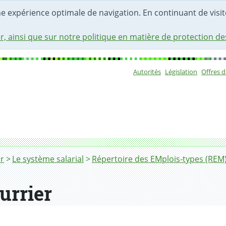
une expérience optimale de navigation. En continuant de visite
r, ainsi que sur notre politique en matière de protection d
Autorités
Législation
Offres 
Sous-navigat
r
Le système salarial
Répertoire des EMplois-types (REM
urrier