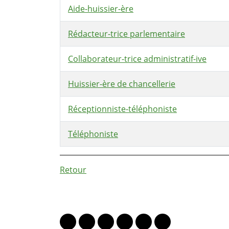
Aide-huissier-ère
Rédacteur-trice parlementaire
Collaborateur-trice administratif-ive
Huissier-ère de chancellerie
Réceptionniste-téléphoniste
Téléphoniste
Retour
PARTAGER LA PAGE
Lien vers le profil Mastodon
Lien vers le profil Bluesky
Lien vers le profil Instagram
Lien vers le profil Linkedin
Lien vers le profil Fac
Lien vers le profil