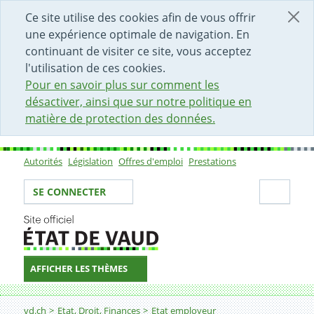
DÉBUT DU CONTENU DE LA PAGE
ACCÈS AU CHAMP DE RECHERCHE
PAGE D'ACCUEIL
FORMULAIRE DE CONTACT
Ce site utilise des cookies afin de vous offrir
une expérience optimale de navigation. En
continuant de visiter ce site, vous acceptez
l'utilisation de ces cookies.
Pour en savoir plus sur comment les
désactiver, ainsi que sur notre politique en
matière de protection des données.
Autorités
Législation
Offres d'emploi
Prestations
Sous-navigation
Votre identité
Secti
SE CONNECTER
AFFICHER LES THÈMES
Fil d'Ariane
Gestionnaire en logistique
vd.ch
Etat, Droit, Finances
Etat employeur