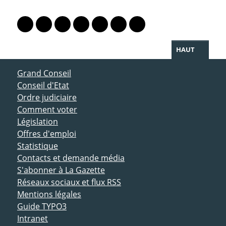
PARTAGER LA PAGE
Lien vers le profil Mastodon
Lien vers le profil Bluesky
Lien vers le profil Instagram
Lien vers le profil Linkedin
Lien vers le profil Facebook
Lien vers le profil Twitter
Partager par WhatsAp
HAUT
ACCÈS DIRECT
Grand Conseil
Conseil d'Etat
Ordre judiciaire
Comment voter
Législation
Offres d'emploi
Statistique
Contacts et demande média
S'abonner à La Gazette
Réseaux sociaux et flux RSS
Mentions légales
Guide TYPO3
Intranet