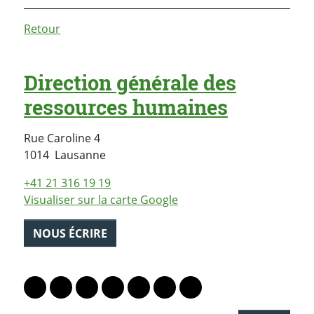
Retour
Direction générale des
ressources humaines
Rue Caroline 4
Suisse
1014
Lausanne
+41 21 316 19 19
Visualiser sur la carte Google
NOUS ÉCRIRE
PARTAGER LA PAGE
Lien vers le profil Mastodon
Lien vers le profil Bluesky
Lien vers le profil Instagram
Lien vers le profil Linkedin
Lien vers le profil Facebook
Lien vers le profil Twitter
Partager par WhatsAp