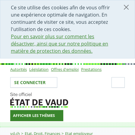
DÉBUT DU CONTENU DE LA PAGE
ACCÈS AU CHAMP DE RECHERCHE
PAGE D'ACCUEIL
FORMULAIRE DE CONTACT
Ce site utilise des cookies afin de vous offrir
une expérience optimale de navigation. En
continuant de visiter ce site, vous acceptez
l'utilisation de ces cookies.
Pour en savoir plus sur comment les
désactiver, ainsi que sur notre politique en
matière de protection des données.
Autorités
Législation
Offres d'emploi
Prestations
Sous-navigation
Votre identité
Secti
SE CONNECTER
AFFICHER LES THÈMES
Fil d'Ariane
Responsable d'équipe en logistique
vd.ch
Etat, Droit, Finances
Etat employeur