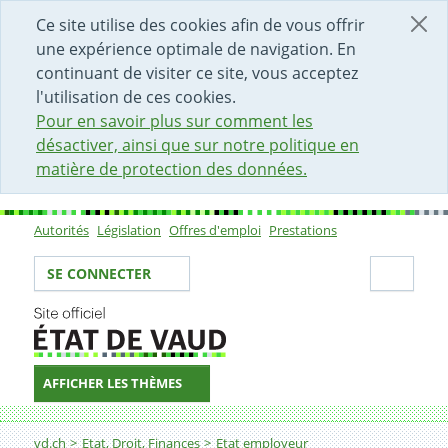
DÉBUT DU CONTENU DE LA PAGE
ACCÈS AU CHAMP DE RECHERCHE
PAGE D'ACCUEIL
FORMULAIRE DE CONTACT
Ce site utilise des cookies afin de vous offrir
une expérience optimale de navigation. En
continuant de visiter ce site, vous acceptez
l'utilisation de ces cookies.
Pour en savoir plus sur comment les
désactiver, ainsi que sur notre politique en
matière de protection des données.
Autorités
Législation
Offres d'emploi
Prestations
Sous-navigation
Votre identité
Secti
SE CONNECTER
AFFICHER LES THÈMES
Fil d'Ariane
Ingénieur-e forestier-ère supérieur-e
vd.ch
Etat, Droit, Finances
Etat employeur