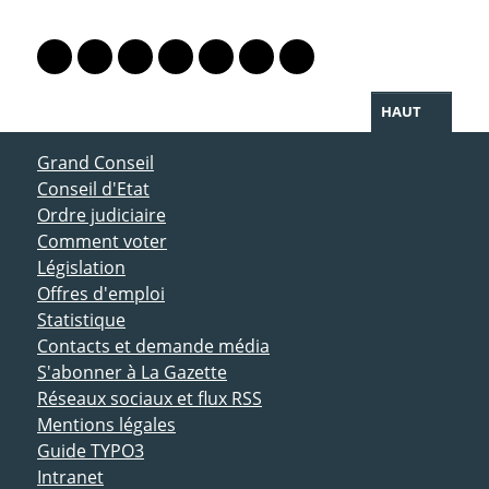
PARTAGER LA PAGE
Lien vers le profil Mastodon
Lien vers le profil Bluesky
Lien vers le profil Instagram
Lien vers le profil Linkedin
Lien vers le profil Facebook
Lien vers le profil Twitter
Partager par WhatsAp
HAUT
ACCÈS DIRECT
Grand Conseil
Conseil d'Etat
Ordre judiciaire
Comment voter
Législation
Offres d'emploi
Statistique
Contacts et demande média
S'abonner à La Gazette
Réseaux sociaux et flux RSS
Mentions légales
Guide TYPO3
Intranet