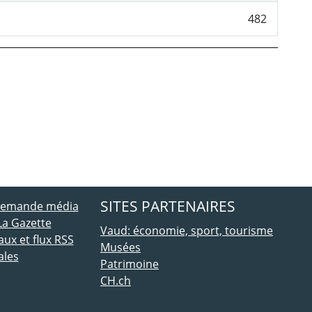
482
ebook
 Twitter
SITES PARTENAIRES
 demande média
La Gazette
Vaud: économie, sport, tourisme
ux et flux RSS
Musées
ales
Patrimoine
CH.ch