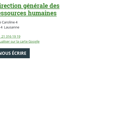
irection générale des
essources humaines
 Caroline 4
Suisse
14
Lausanne
 21 316 19 19
ualiser sur la carte Google
NOUS ÉCRIRE