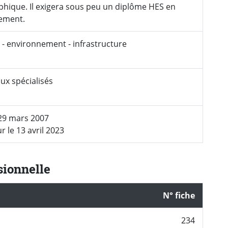
ique. Il exigera sous peu un diplôme HES en
ement.
e - environnement - infrastructure
ux spécialisés
 29 mars 2007
r le 13 avril 2023
sionnelle
N° fiche
234