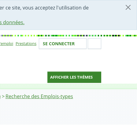
r ce site, vous acceptez l'utilisation de
es données.
Votre identité
Section de 
d'emploi
Prestations
SE CONNECTER
ion
AFFICHER LES THÈMES
)
Recherche des Emplois-types