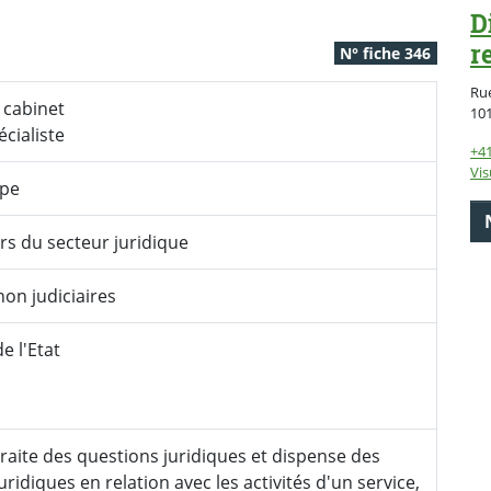
D
r
N° fiche 346
Rue
e cabinet
10
écialiste
+41
Vis
ype
rs du secteur juridique
non judiciaires
e l'Etat
 traite des questions juridiques et dispense des
uridiques en relation avec les activités d'un service,