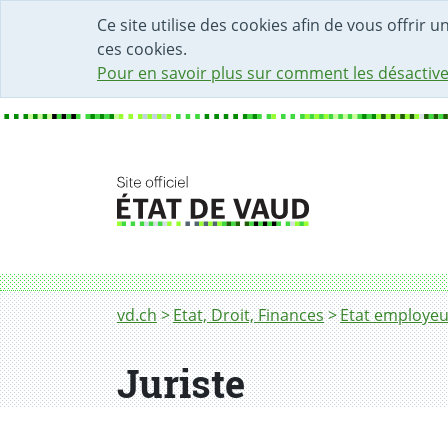
DÉBUT DU CONTENU DE LA PAGE
ACCÈS AU CHAMP DE RECHERCHE
PAGE D'ACCUEIL
FORMULAIRE DE CONTACT
Ce site utilise des cookies afin de vous offrir 
ces cookies.
Pour en savoir plus sur comment les désactive
Fil d'Ariane
Juriste
vd.ch
Etat, Droit, Finances
Etat employeu
Juriste