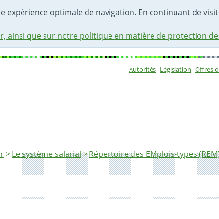
une expérience optimale de navigation. En continuant de visite
r, ainsi que sur notre politique en matière de protection d
Autorités
Législation
Offres 
Sous-navigat
r
Le système salarial
Répertoire des EMplois-types (REM