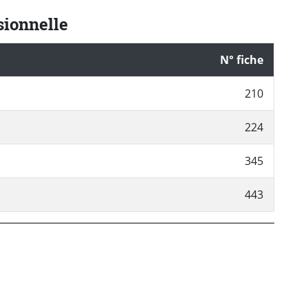
sionnelle
N° fiche
210
224
345
443