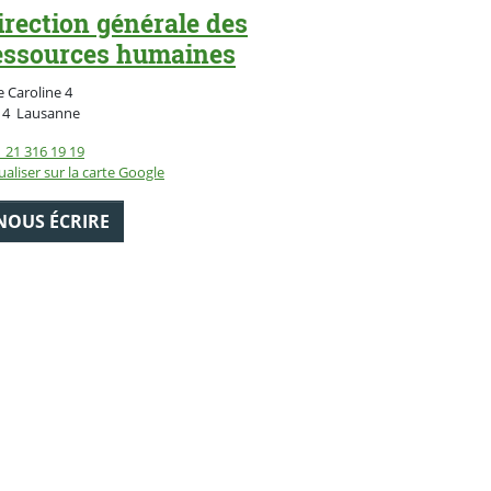
irection générale des
essources humaines
 Caroline 4
Suisse
14
Lausanne
 21 316 19 19
ualiser sur la carte Google
NOUS ÉCRIRE